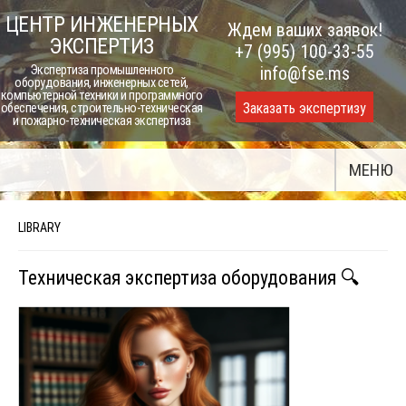
Skip
ЦЕНТР ИНЖЕНЕРНЫХ
Ждем ваших заявок!
to
ЭКСПЕРТИЗ
+7 (995) 100-33-55
content
Экспертиза промышленного
info@fse.ms
оборудования, инженерных сетей,
компьютерной техники и программного
Заказать экспертизу
обеспечения, строительно-техническая
и пожарно-техническая экспертиза
МЕНЮ
LIBRARY
Техническая экспертиза оборудования 🔍