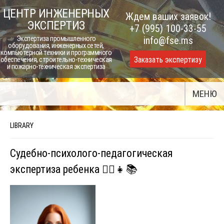
Skip
ЦЕНТР ИНЖЕНЕРНЫХ
Ждем ваших заявок!
to
ЭКСПЕРТИЗ
+7 (995) 100-33-55
content
Экспертиза промышленного
info@fse.ms
оборудования, инженерных сетей,
компьютерной техники и программного
Заказать экспертизу
обеспечения, строительно-техническая
и пожарно-техническая экспертиза
МЕНЮ
LIBRARY
Судебно-психолого-педагогическая
экспертиза ребенка 🧑‍⚖️👧📚