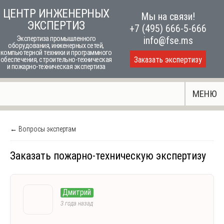
Skip
ЦЕНТР ИНЖЕНЕРНЫХ
Мы на связи!
to
ЭКСПЕРТИЗ
+7 (495) 666-5-666
content
Экспертиза промышленного
info@fse.ms
оборудования, инженерных сетей,
компьютерной техники и программного
Заказать экспертизу
обеспечения, строительно-техническая
и пожарно-техническая экспертиза
МЕНЮ
← Вопросы экспертам
Заказать пожарно-техническую экспертизу
Дмитрий
3 года назад