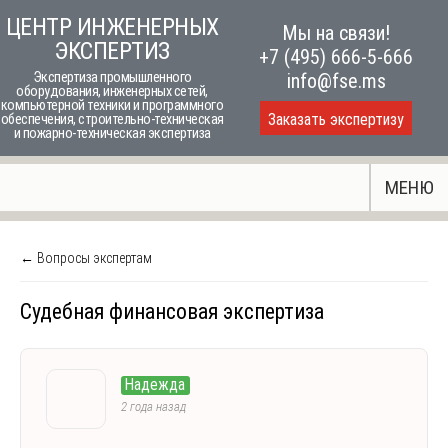
Skip
ЦЕНТР ИНЖЕНЕРНЫХ
Мы на связи!
to
ЭКСПЕРТИЗ
+7 (495) 666-5-666
content
Экспертиза промышленного
info@fse.ms
оборудования, инженерных сетей,
компьютерной техники и программного
Заказать экспертизу
обеспечения, строительно-техническая
и пожарно-техническая экспертиза
МЕНЮ
← Вопросы экспертам
Судебная финансовая экспертиза
Надежда
2 года назад