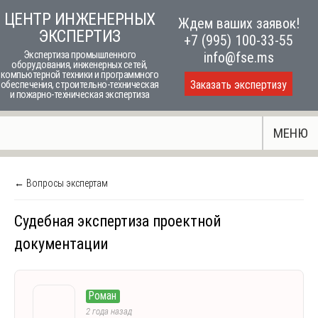
Skip
ЦЕНТР ИНЖЕНЕРНЫХ
Ждем ваших заявок!
to
ЭКСПЕРТИЗ
+7 (995) 100-33-55
content
Экспертиза промышленного
info@fse.ms
оборудования, инженерных сетей,
компьютерной техники и программного
Заказать экспертизу
обеспечения, строительно-техническая
и пожарно-техническая экспертиза
МЕНЮ
← Вопросы экспертам
Судебная экспертиза проектной
документации
Роман
2 года назад