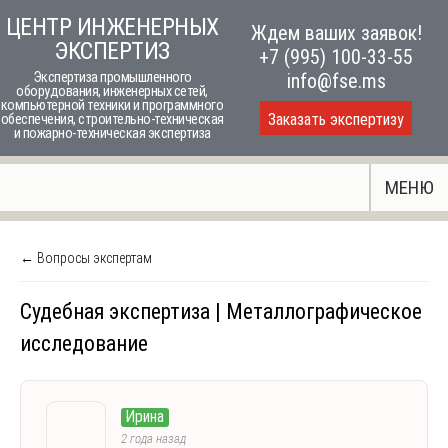
Skip
ЦЕНТР ИНЖЕНЕРНЫХ
Ждем ваших заявок!
to
ЭКСПЕРТИЗ
+7 (995) 100-33-55
content
Экспертиза промышленного
info@fse.ms
оборудования, инженерных сетей,
компьютерной техники и программного
Заказать экспертизу
обеспечения, строительно-техническая
и пожарно-техническая экспертиза
МЕНЮ
← Вопросы экспертам
Судебная экспертиза | Металлографическое
исследование
Ирина
2 года назад