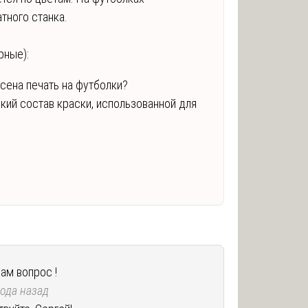
атного станка.
рные):
сена печать на футболки?
кий состав краски, использованной для
вам вопрос !
года назад