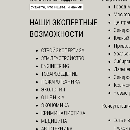
Город 
Москов
НАШИ ЭКСПЕРТНЫЕ
Центра
Северо
ВОЗМОЖНОСТИ
Южный 
Привол
СТРОЙЭКСПЕРТИЗА
Уральск
ЗЕМЛЕУСТРОЙСТВО
Сибирс
ENGINEERING
Дальне
ТОВАРОВЕДЕНИЕ
Северо
ПОЖАРОТЕХНИКА
Крымск
ЭКОЛОГИЯ
Новые 
О Ц Е Н К А
ЭКОНОМИКА
Консультация
КРИМИНАЛИСТИКА
Есть к 
МЕДИЦИНА
Нужен а
АВТОТЕХНИКА