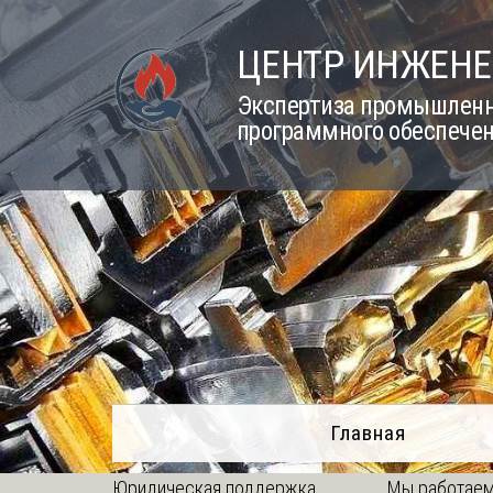
Skip
to
ЦЕНТР ИНЖЕНЕ
content
Экспертиза промышленно
программного обеспечен
Главная
Юридическая поддержка
Мы работаем