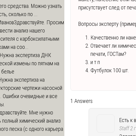
его средства. Можно узнать
присутствует след от печ
ть, сколько по ...
Иванов
Здравствуйте. Просим
Вопросы эксперту (приме
вести анализ нашего
Качественно ли нане
осителя с карбоксилатными
Отвечает ли химичес
ами на соо...
печати, ГОСТам?
Нужна экспертиза ДНК
и т п
еской измены по пятнам на
Футбулок 100 шт.
 белье
Нужна экспертиза на
укторские чертежи насосной
. Ошибки очевидные и все
1 Answers
ы.
дравствуйте. Мне нужно
Есть к 
 полный химический анализ
Staff
2 
ого песка (с одного карьера