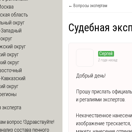
← Вопросы экспертам
Москва
ская область
льный округ
Судебная эксп
-Западный
округ
жский округ
Сергей
ий округ
2 года назад
кий округ
восточный
Добрый день!
-Кавказский
ий округ
Прошу прислать официаль
регионы
и регалиями экспертов.
 эксперта
Некачественное нанесени
вам вопрос !
Здравствуйте!
изображение трескается, 
нализ состава пенного
макету, нанесение отлича