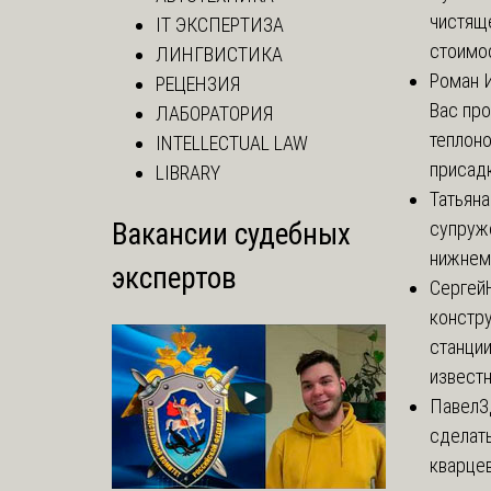
чистящ
IT ЭКСПЕРТИЗА
стоимос
ЛИНГВИСТИКА
Роман 
РЕЦЕНЗИЯ
Вас про
ЛАБОРАТОРИЯ
теплон
INTELLECTUAL LAW
присадк
LIBRARY
Татьяна
Вакансии судебных
супруж
нижнем
экспертов
Сергей
констр
станции
известн
Павел
З
сделать
кварцев