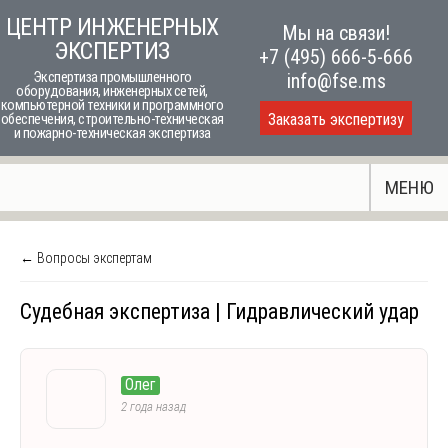
Skip
ЦЕНТР ИНЖЕНЕРНЫХ
Мы на связи!
to
ЭКСПЕРТИЗ
+7 (495) 666-5-666
content
Экспертиза промышленного
info@fse.ms
оборудования, инженерных сетей,
компьютерной техники и программного
Заказать экспертизу
обеспечения, строительно-техническая
и пожарно-техническая экспертиза
МЕНЮ
← Вопросы экспертам
Судебная экспертиза | Гидравлический удар
Олег
2 года назад