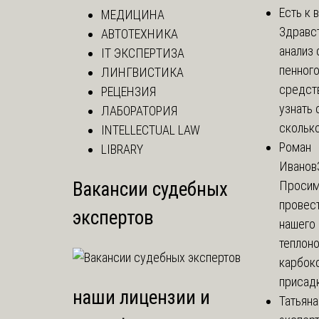
Есть к 
МЕДИЦИНА
Здравс
АВТОТЕХНИКА
анализ 
IT ЭКСПЕРТИЗА
пенног
ЛИНГВИСТИКА
средст
РЕЦЕНЗИЯ
узнать 
ЛАБОРАТОРИЯ
сколько 
INTELLECTUAL LAW
Роман
LIBRARY
Иванов
Вакансии судебных
Просим
провест
экспертов
нашего
теплоно
карбок
присадк
наши лицензии и
Татьяна