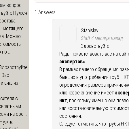
вам вопрос !
1 Answers
твуйте!Нужен
состава
о чистящего
Stanislav
ва. Можно
Staff
4 месяца назад
стоимость,
Здравствуйте.
по ...
Рады приветствовать вас на сай
экспертов»
.
Здравствуйте.
В рамках вашего обращения раз
 Вас
бывших в употреблении труб НКТ
и анализ
определения размера причинённо
ключевое значение имеет
экспе
сителя с
нкт
, поскольку именно она позв
силатными
или восстановительную стоимост
ами на соо...
состояния.
Нужна
Следует отметить, что трубы НК