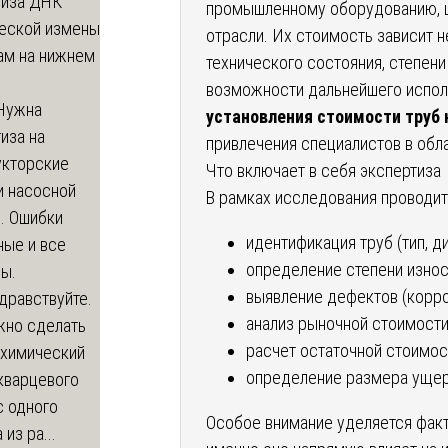
тиза ДНК
промышленному оборудованию, ш
еской измены
отрасли. Их стоимость зависит не
ам на нижнем
технического состояния, степени
возможности дальнейшего испол
Нужна
установления стоимости труб 
иза на
привлечения специалистов в обла
укторские
Что включает в себя экспертиза
и насосной
В рамках исследования проводит
. Ошибки
идентификация труб (тип, ди
ные и все
определение степени износ
ы.
выявление дефектов (корро
дравствуйте.
анализ рыночной стоимости
жно сделать
расчет остаточной стоимос
 химический
определение размера ущер
кварцевого
с одного
Особое внимание уделяется факт
из ра...