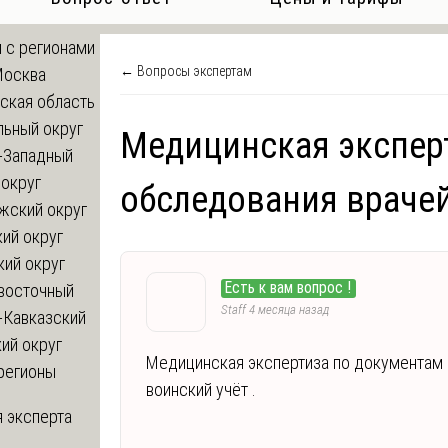
 с регионами
← Вопросы экспертам
Москва
ская область
льный округ
Медицинская экспер
-Западный
округ
обследования враче
жский округ
ий округ
кий округ
Есть к вам вопрос !
восточный
Staff
4 месяца назад
-Кавказский
ий округ
Медицинская экспертиза по документам
регионы
воинский учёт .
 эксперта