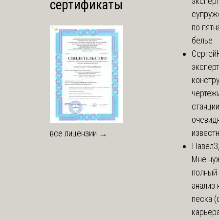
экспер
сертификаты
супруж
по пятн
белье
Сергей
эксперт
констр
чертеж
станции
очевид
известн
все лицензии →
Павел
З
Мне ну
полный
анализ 
песка (
карьера 