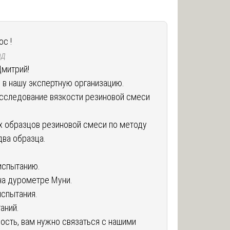
ос !
ад
Дмитрий!
 в нашу экспертную организацию.
сследование вязкости резиновой смеси
х образцов резиновой смеси по методу
два образца.
испытанию.
на дурометре Муни.
испытания.
аний.
ость, вам нужно связаться с нашими