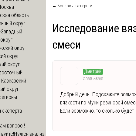
← Вопросы экспертам
Москва
ская область
льный округ
Исследование вя
-Западный
округ
смеси
жский округ
ий округ
кий округ
Дмитрий
восточный
2 года назад
-Кавказский
ий округ
Добрый день. Подскажите возмож
регионы
вязкости по Муни резиновой смес
 эксперта
Если возможно, то сколько будет
вам вопрос !
твуйте!Нужен анализ