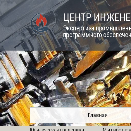
Skip
to
ЦЕНТР ИНЖЕНЕ
content
Экспертиза промышленно
программного обеспечен
Главная
Юридическая поддержка
Мы работаем