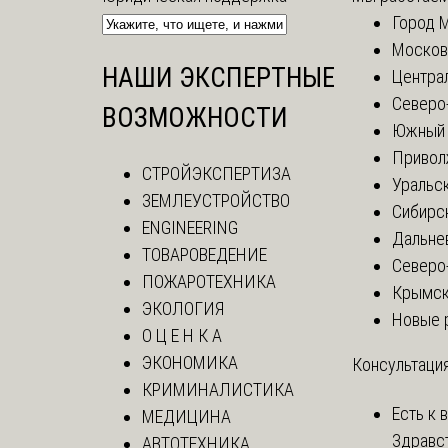
Город 
Москов
НАШИ ЭКСПЕРТНЫЕ
Центра
Северо
ВОЗМОЖНОСТИ
Южный 
Привол
СТРОЙЭКСПЕРТИЗА
Уральск
ЗЕМЛЕУСТРОЙСТВО
Сибирс
ENGINEERING
Дальне
ТОВАРОВЕДЕНИЕ
Северо
ПОЖАРОТЕХНИКА
Крымск
ЭКОЛОГИЯ
Новые 
О Ц Е Н К А
ЭКОНОМИКА
Консультация
КРИМИНАЛИСТИКА
Есть к 
МЕДИЦИНА
Здравс
АВТОТЕХНИКА