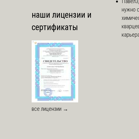
Павел
З
нужно 
наши лицензии и
химиче
сертификаты
кварцев
карьера 
все лицензии →