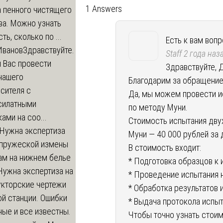
1 Answers
 пенного чистящего
ва. Можно узнать
ть, сколько по ...
Есть к вам вопр
Иванов
Здравствуйте.
Staff
2 года наз
 Вас провести
Здравствуйте, 
нашего
Благодарим за обращение
сителя с
Да, мы можем провести и
силатными
по методу Муни.
ами на соо...
Стоимость испытания дву
Нужна экспертиза
Муни — 40 000 рублей за 
пружеской измены
В стоимость входит:
ам на нижнем белье
* Подготовка образцов к 
Нужна экспертиза на
* Проведение испытания 
укторские чертежи
* Обработка результатов 
й станции. Ошибки
* Выдача протокола испыт
ые и все известны.
Чтобы точно узнать стоим