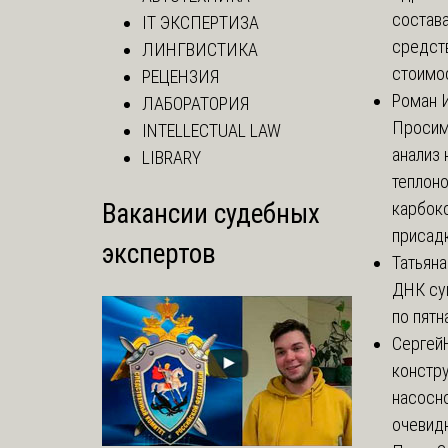
состава
IT ЭКСПЕРТИЗА
средст
ЛИНГВИСТИКА
стоимос
РЕЦЕНЗИЯ
Роман 
ЛАБОРАТОРИЯ
Просим
INTELLECTUAL LAW
анализ 
LIBRARY
теплоно
Вакансии судебных
карбок
присадк
экспертов
Татьяна
ДНК су
по пятн
Сергей
констр
насосно
очевидн