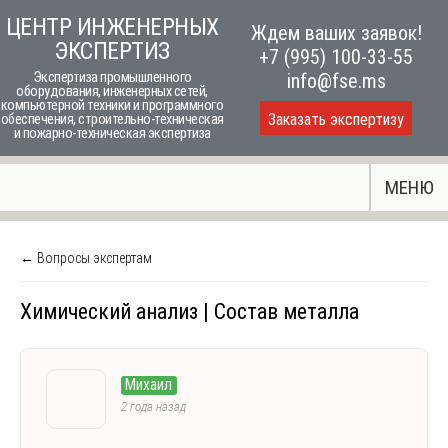
Skip
ЦЕНТР ИНЖЕНЕРНЫХ
Ждем ваших заявок!
to
ЭКСПЕРТИЗ
+7 (995) 100-33-55
content
Экспертиза промышленного
info@fse.ms
оборудования, инженерных сетей,
компьютерной техники и программного
Заказать экспертизу
обеспечения, строительно-техническая
и пожарно-техническая экспертиза
МЕНЮ
← Вопросы экспертам
Химический анализ | Состав металла
Михаил
2 года назад