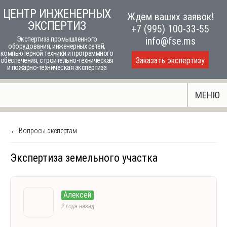
Skip
ЦЕНТР ИНЖЕНЕРНЫХ
Ждем ваших заявок!
to
ЭКСПЕРТИЗ
+7 (995) 100-33-55
content
Экспертиза промышленного
info@fse.ms
оборудования, инженерных сетей,
компьютерной техники и программного
Заказать экспертизу
обеспечения, строительно-техническая
и пожарно-техническая экспертиза
МЕНЮ
← Вопросы экспертам
Экспертиза земельного участка
Алексей
2 года назад