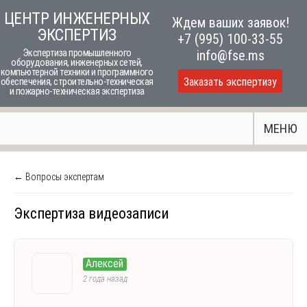
Skip
ЦЕНТР ИНЖЕНЕРНЫХ
Ждем ваших заявок!
to
ЭКСПЕРТИЗ
+7 (995) 100-33-55
content
Экспертиза промышленного
info@fse.ms
оборудования, инженерных сетей,
компьютерной техники и программного
Заказать экспертизу
обеспечения, строительно-техническая
и пожарно-техническая экспертиза
МЕНЮ
← Вопросы экспертам
Экспертиза видеозаписи
Алексей
2 года назад