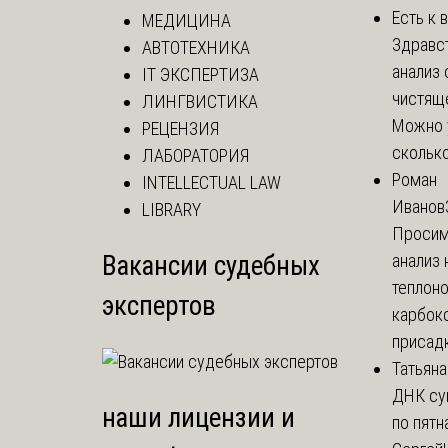
Есть к 
МЕДИЦИНА
Здравс
АВТОТЕХНИКА
анализ 
IT ЭКСПЕРТИЗА
чистящ
ЛИНГВИСТИКА
Можно 
РЕЦЕНЗИЯ
сколько 
ЛАБОРАТОРИЯ
Роман
INTELLECTUAL LAW
Иванов
LIBRARY
Просим
Вакансии судебных
анализ 
теплоно
экспертов
карбок
присадк
Татьяна
ДНК су
наши лицензии и
по пятн