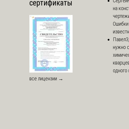
Сергей
сертификаты
на кон
чертежи
Ошибки
известн
Павел
З
нужно 
химиче
кварцев
одного 
все лицензии →