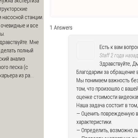
Нужна экспертиза
структорские
 насосной станции.
 очевидные и все
1 Answers
ы.
дравствуйте. Мне
Есть к вам вопрос
сделать полный
Staff
2 года наза
ский анализ
Здравствуйте, Д
ого песка (с
Благодарим за обращение 
карьера из ра...
Мы понимаем важность без
том, что произошло с ваше
оценке стоимости видеока
Наша задача состоит в том,
— Оценить поврежденную в
характеристики.
— Определить, возможно л