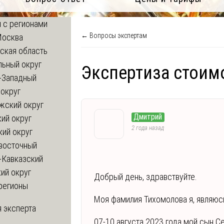
 с регионами
← Вопросы экспертам
Москва
ская область
льный округ
Экспертиза стоим
-Западный
округ
жский округ
Дмитрий
ий округ
2 года назад
кий округ
восточный
-Кавказский
ий округ
Добрый день, здравствуйте.
регионы
Моя фамилия Тихомолова я, являюс
 эксперта
07-10 августа 2023 года мой сын 