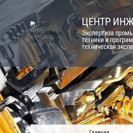
Skip
to
ЦЕНТР ИН
content
Экспертиза промы
техники и програм
техническая эксп
Главная