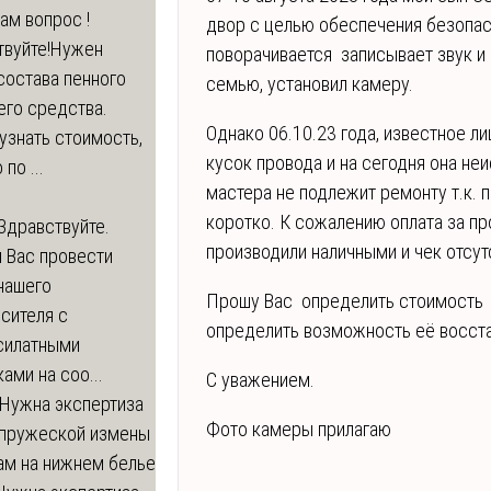
вам вопрос !
двор с целью обеспечения безопа
твуйте!Нужен
поворачивается записывает звук и 
состава пенного
семью, установил камеру.
его средства.
Однако 06.10.23 года, известное л
узнать стоимость,
кусок провода и на сегодня она н
по ...
мастера не подлежит ремонту т.к.
коротко. К сожалению оплата за п
Здравствуйте.
производили наличными и чек отсут
 Вас провести
нашего
Прошу Вас определить стоимость 
сителя с
определить возможность её восст
силатными
ами на соо...
С уважением.
Нужна экспертиза
Фото камеры прилагаю
пружеской измены
ам на нижнем белье