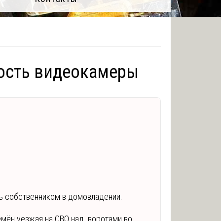
ость видеокамеры
ь собственником в домовладении.
Семён уезжая на СВО над воротами во