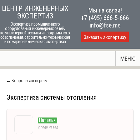
Skip
ЦЕНТР ИНЖЕНЕРНЫХ
Мы на связи!
to
ЭКСПЕРТИЗ
+7 (495) 666-5-666
content
Экспертиза промышленного
info@fse.ms
оборудования, инженерных сетей,
компьютерной техники и программного
Заказать экспертизу
обеспечения, строительно-техническая
и пожарно-техническая экспертиза
МЕНЮ
← Вопросы экспертам
Экспертиза системы отопления
Наталья
2 года назад