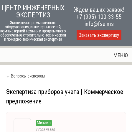
Skip
ЦЕНТР ИНЖЕНЕРНЫХ
Ждем ваших заявок!
to
ЭКСПЕРТИЗ
+7 (995) 100-33-55
content
Экспертиза промышленного
info@fse.ms
оборудования, инженерных сетей,
компьютерной техники и программного
Заказать экспертизу
обеспечения, строительно-техническая
и пожарно-техническая экспертиза
МЕНЮ
← Вопросы экспертам
Экспертиза приборов учета | Коммерческое
предложение
Михаил
2 года назад