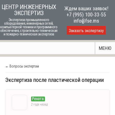
Skip
ЦЕНТР ИНЖЕНЕРНЫХ
Ждем ваших заявок!
to
ЭКСПЕРТИЗ
+7 (995) 100-33-55
content
Экспертиза промышленного
info@fse.ms
оборудования, инженерных сетей,
компьютерной техники и программного
Заказать экспертизу
обеспечения, строительно-техническая
и пожарно-техническая экспертиза
МЕНЮ
← Вопросы экспертам
Экспертиза после пластической операции
Рената
2 года назад