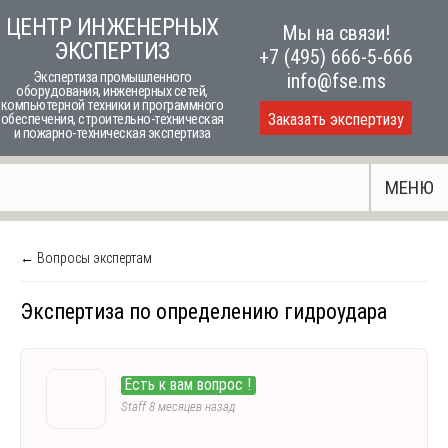
Skip
ЦЕНТР ИНЖЕНЕРНЫХ
Мы на связи!
to
ЭКСПЕРТИЗ
+7 (495) 666-5-666
content
Экспертиза промышленного
info@fse.ms
оборудования, инженерных сетей,
компьютерной техники и программного
Заказать экспертизу
обеспечения, строительно-техническая
и пожарно-техническая экспертиза
МЕНЮ
← Вопросы экспертам
Экспертиза по определению гидроудара
Есть к вам вопрос !
Staff
8 месяцев назад