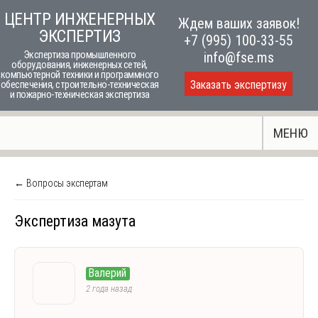
Skip
ЦЕНТР ИНЖЕНЕРНЫХ
Ждем ваших заявок!
to
ЭКСПЕРТИЗ
+7 (995) 100-33-55
content
Экспертиза промышленного
info@fse.ms
оборудования, инженерных сетей,
компьютерной техники и программного
Заказать экспертизу
обеспечения, строительно-техническая
и пожарно-техническая экспертиза
МЕНЮ
← Вопросы экспертам
Экспертиза мазута
Валерий
2 года назад