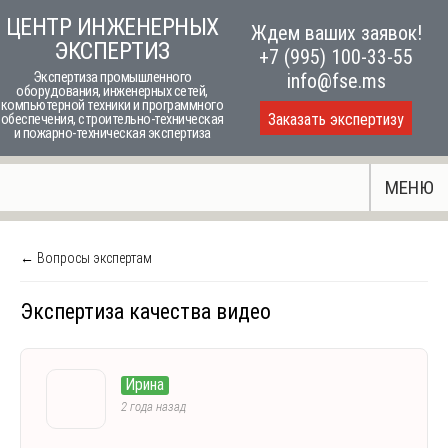
Skip
ЦЕНТР ИНЖЕНЕРНЫХ
Ждем ваших заявок!
to
ЭКСПЕРТИЗ
+7 (995) 100-33-55
content
Экспертиза промышленного
info@fse.ms
оборудования, инженерных сетей,
компьютерной техники и программного
Заказать экспертизу
обеспечения, строительно-техническая
и пожарно-техническая экспертиза
МЕНЮ
← Вопросы экспертам
Экспертиза качества видео
Ирина
2 года назад