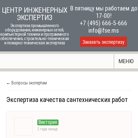
Skip
В пятницу мы работаем до
ЦЕНТР ИНЖЕНЕРНЫХ
to
17-00!
ЭКСПЕРТИЗ
content
+7 (495) 666-5-666
Экспертиза промышленного
info@fse.ms
оборудования, инженерных сетей,
компьютерной техники и программного
обеспечения, строительно-техническая
Заказать экспертизу
и пожарно-техническая экспертиза
МЕНЮ
← Вопросы экспертам
Экспертиза качества сантехнических работ
Виктория
2 года назад