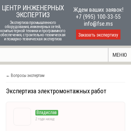
Skip
ЦЕНТР ИНЖЕНЕРНЫХ
Ждем ваших заявок!
to
ЭКСПЕРТИЗ
+7 (995) 100-33-55
content
Экспертиза промышленного
info@fse.ms
оборудования, инженерных сетей,
компьютерной техники и программного
Заказать экспертизу
обеспечения, строительно-техническая
и пожарно-техническая экспертиза
МЕНЮ
← Вопросы экспертам
Экспертиза электромонтажных работ
Владислав
2 года назад