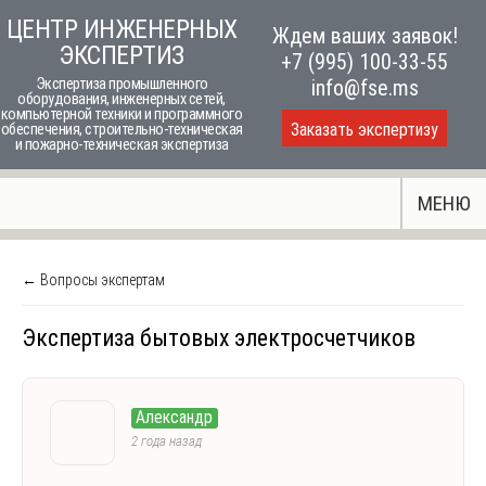
Skip
ЦЕНТР ИНЖЕНЕРНЫХ
Ждем ваших заявок!
to
ЭКСПЕРТИЗ
+7 (995) 100-33-55
content
Экспертиза промышленного
info@fse.ms
оборудования, инженерных сетей,
компьютерной техники и программного
Заказать экспертизу
обеспечения, строительно-техническая
и пожарно-техническая экспертиза
МЕНЮ
← Вопросы экспертам
Экспертиза бытовых электросчетчиков
Александр
2 года назад