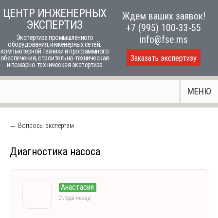
Skip
ЦЕНТР ИНЖЕНЕРНЫХ
Ждем ваших заявок!
to
ЭКСПЕРТИЗ
+7 (995) 100-33-55
content
Экспертиза промышленного
info@fse.ms
оборудования, инженерных сетей,
компьютерной техники и программного
Заказать экспертизу
обеспечения, строительно-техническая
и пожарно-техническая экспертиза
МЕНЮ
← Вопросы экспертам
Диагностика насоса
Анастасия
2 года назад