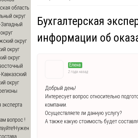
ская область
льный округ
Бухгалтерская экспер
-Западный
округ
информации об оказа
жский округ
ий округ
кий округ
Елена
восточный
2 года назад
-Кавказский
ий округ
Добрый день!
регионы
Интересует вопрос относительно подгото
 эксперта
компании.
Осуществляете ли данную услугу?
вам вопрос !
А также какую стоимость будет составля
твуйте!Нужен
состава