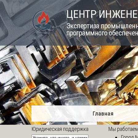
Skip
ЦЕНТР ИНЖЕНЕ
to
content
Экспертиза промышленно
программного обеспечен
Главная
Юридическая поддержка
Мы работаем
Город 