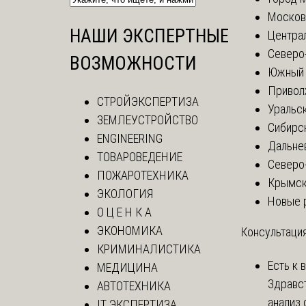
Москов
НАШИ ЭКСПЕРТНЫЕ
Центра
Северо
ВОЗМОЖНОСТИ
Южный 
Привол
СТРОЙЭКСПЕРТИЗА
Уральск
ЗЕМЛЕУСТРОЙСТВО
Сибирс
ENGINEERING
Дальне
ТОВАРОВЕДЕНИЕ
Северо
ПОЖАРОТЕХНИКА
Крымск
ЭКОЛОГИЯ
Новые 
О Ц Е Н К А
ЭКОНОМИКА
Консультация
КРИМИНАЛИСТИКА
Есть к 
МЕДИЦИНА
Здравс
АВТОТЕХНИКА
анализ 
IT ЭКСПЕРТИЗА