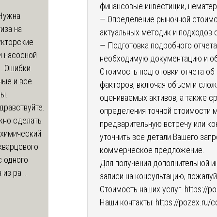
финансовые инвестиции, нематери
Нужна
— Определение рыночной стоимо
иза на
актуальных методик и подходов 
укторские
— Подготовка подробного отчета
и насосной
необходимую документацию и об
. Ошибки
Стоимость подготовки отчета об
ные и все
факторов, включая объем и слож
ы.
оцениваемых активов, а также с
дравствуйте.
определения точной стоимости 
жно сделать
предварительную встречу или ко
 химический
уточнить все детали Вашего зап
кварцевого
коммерческое предложение.
с одного
Для получения дополнительной ин
из ра...
записи на консультацию, пожалу
Стоимость наших услуг:
https://p
Наши контакты:
https://pozex.ru/c