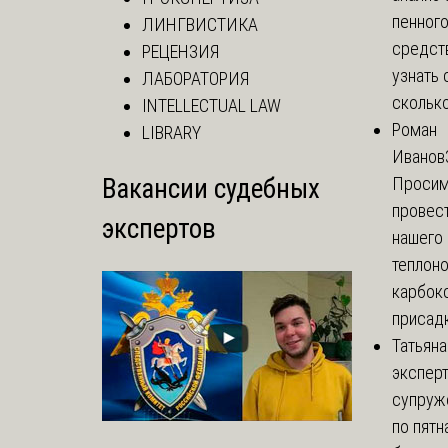
пенног
ЛИНГВИСТИКА
средст
РЕЦЕНЗИЯ
узнать 
ЛАБОРАТОРИЯ
сколько 
INTELLECTUAL LAW
Роман
LIBRARY
Иванов
Вакансии судебных
Просим
провест
экспертов
нашего
теплоно
карбок
присадк
Татьяна
экспер
супруж
по пятн