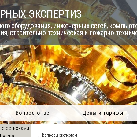
РНЫХ ЭКСПЕРТИЗ
го оборудования, инженерных сетей, компьюте
ия, строительно-техническая и пожарно-технич
Вопрос-ответ
Цены и тарифы
 с регионами
← Вопросы экспертам
Москва