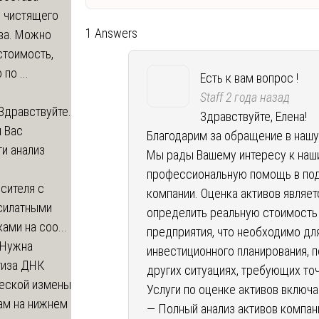
о чистящего
1 Answers
ва. Можно
стоимость,
по ...
Есть к вам вопрос !
Staff
2 года назад
Здравствуйте.
Здравствуйте, Елена!
 Вас
Благодарим за обращение в нашу
и анализ
Мы рады Вашему интересу к наш
профессиональную помощь в подг
сителя с
компании. Оценка активов явля
силатными
определить реальную стоимость
ами на соо...
предприятия, что необходимо для
Нужна
инвестиционного планирования, п
тиза ДНК
других ситуациях, требующих то
еской измены
Услуги по оценке активов включа
ам на нижнем
— Полный анализ активов компан