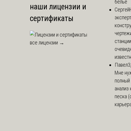
белье
наши лицензии и
Сергей
сертификаты
эксперт
констр
чертеж
станции
все лицензии →
очевид
известн
Павел
З
Мне ну
полный
анализ 
песка (
карьера 