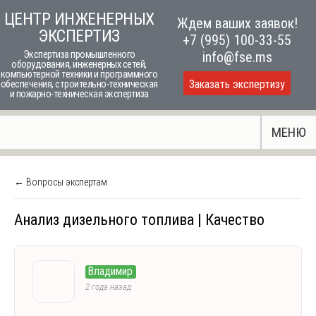
Skip
ЦЕНТР ИНЖЕНЕРНЫХ
Ждем ваших заявок!
to
ЭКСПЕРТИЗ
+7 (995) 100-33-55
content
Экспертиза промышленного
info@fse.ms
оборудования, инженерных сетей,
компьютерной техники и программного
Заказать экспертизу
обеспечения, строительно-техническая
и пожарно-техническая экспертиза
МЕНЮ
← Вопросы экспертам
Анализ дизельного топлива | Качество
Владимир
2 года назад