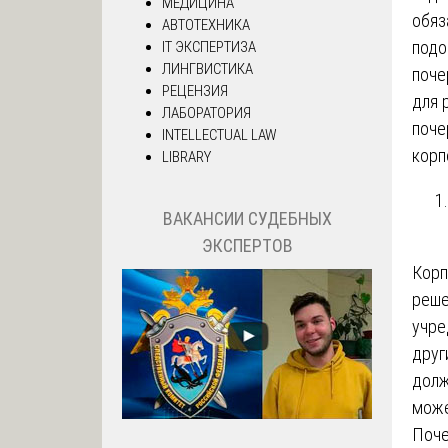
МЕДИЦИНА
обяз
АВТОТЕХНИКА
подо
IT ЭКСПЕРТИЗА
ЛИНГВИСТИКА
поче
РЕЦЕНЗИЯ
для 
ЛАБОРАТОРИЯ
поче
INTELLECTUAL LAW
корп
LIBRARY
ВАКАНСИИ СУДЕБНЫХ
ЭКСПЕРТОВ
Корп
реше
учре
друг
долж
може
Поче