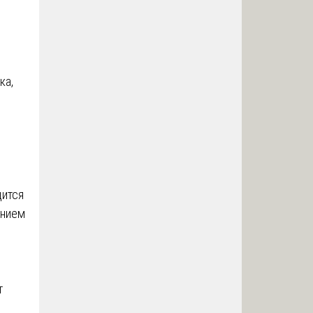
ка,
дится
анием
т