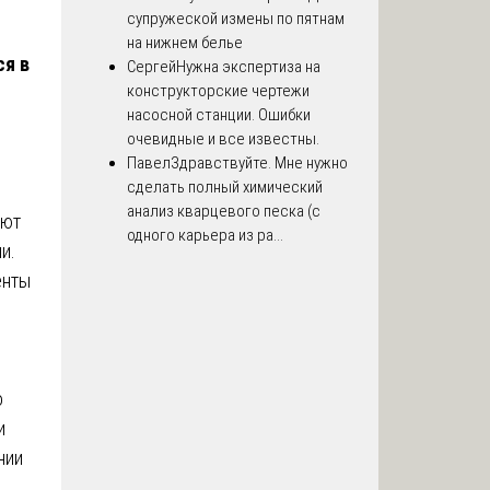
супружеской измены по пятнам
на нижнем белье
ся в
Сергей
Нужна экспертиза на
конструкторские чертежи
насосной станции. Ошибки
очевидные и все известны.
Павел
Здравствуйте. Мне нужно
сделать полный химический
анализ кварцевого песка (с
ают
одного карьера из ра...
и.
енты
о
и
нии