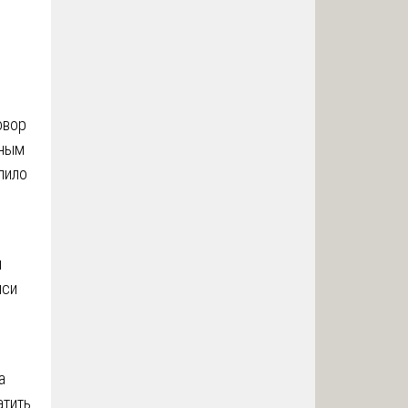
овор
нным
лило
и
иси
а
атить