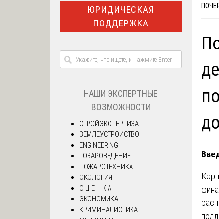
ПОЧЕР
ЮРИДИЧЕСКАЯ
ПОДДЕРЖКА
По
де
по
НАШИ ЭКСПЕРТНЫЕ
ВОЗМОЖНОСТИ
до
СТРОЙЭКСПЕРТИЗА
ЗЕМЛЕУСТРОЙСТВО
ENGINEERING
Вве
ТОВАРОВЕДЕНИЕ
ПОЖАРОТЕХНИКА
Корп
ЭКОЛОГИЯ
О Ц Е Н К А
фина
ЭКОНОМИКА
расп
КРИМИНАЛИСТИКА
подл