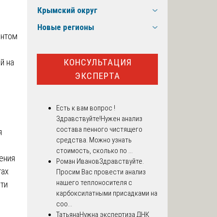
Крымский округ
Новые регионы
ентом
КОНСУЛЬТАЦИЯ
й на
ЭКСПЕРТА
Есть к вам вопрос !
Здравствуйте!Нужен анализ
состава пенного чистящего
я
средства. Можно узнать
стоимость, сколько по ...
ения
Роман Иванов
Здравствуйте.
тах
Просим Вас провести анализ
нашего теплоносителя с
сти
карбоксилатными присадками на
соо...
Татьяна
Нужна экспертиза ДНК