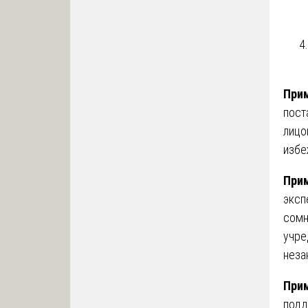
Прим
пост
лицо
избе
Прим
эксп
сомн
учре
неза
Прим
подд