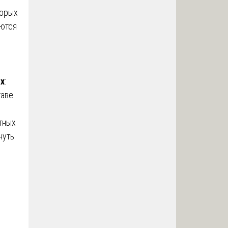
торых
уются
ах
:
таве
тных
нуть