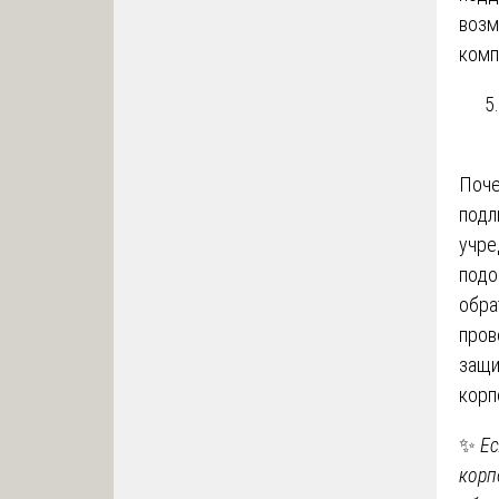
возм
комп
Поче
подл
учре
подо
обра
пров
защи
корп
✨
Ес
корп