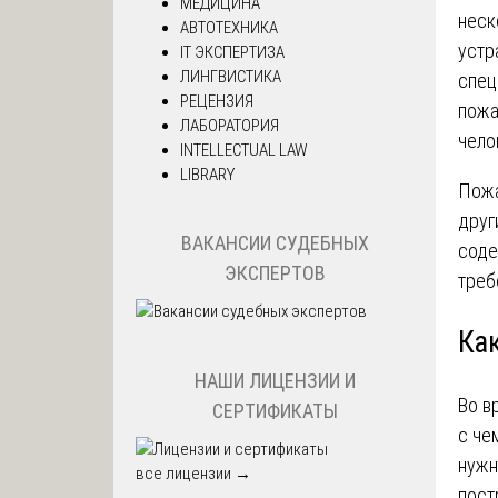
МЕДИЦИНА
неск
АВТОТЕХНИКА
устр
IT ЭКСПЕРТИЗА
ЛИНГВИСТИКА
спец
РЕЦЕНЗИЯ
пожа
ЛАБОРАТОРИЯ
чело
INTELLECTUAL LAW
LIBRARY
Пожа
друг
ВАКАНСИИ СУДЕБНЫХ
соде
ЭКСПЕРТОВ
треб
Ка
НАШИ ЛИЦЕНЗИИ И
Во в
СЕРТИФИКАТЫ
с че
нужн
все лицензии →
пост