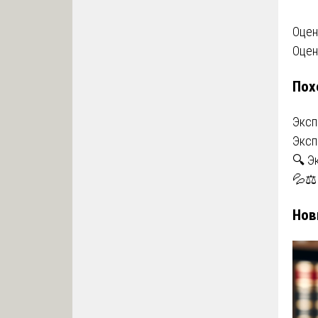
На
Оцен
Оцен
по
Пох
за
Эксп
Эксп
🔍 Э
💦⚖️
Нов