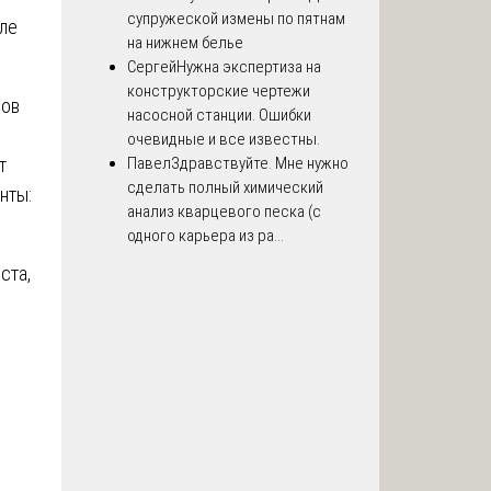
супружеской измены по пятнам
сле
на нижнем белье
Сергей
Нужна экспертиза на
конструкторские чертежи
ров
насосной станции. Ошибки
очевидные и все известны.
т
Павел
Здравствуйте. Мне нужно
сделать полный химический
нты:
анализ кварцевого песка (с
одного карьера из ра...
ста,