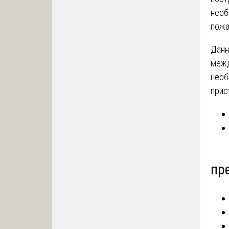
необ
пожа
Данн
межд
необ
прис
пр