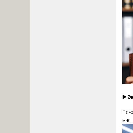
▶️ Э
Пожа
мног