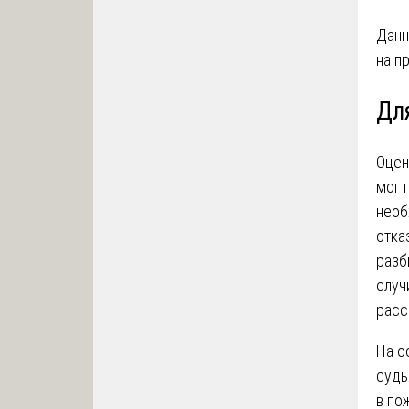
Данн
на п
Дл
Оцен
мог 
необ
отка
разб
случ
расс
На о
судь
в по