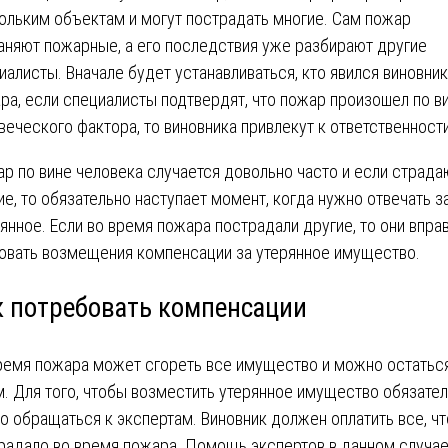
ольким объектам и могут пострадать многие. Сам пожар
аняют пожарные, а его последствия уже разбирают другие
иалисты. Вначале будет устанавливаться, кто явился виновни
ра, если специалисты подтвердят, что пожар произошел по в
веческого фактора, то виновника привлекут к ответственности
р по вине человека случается довольно часто и если страда
ие, то обязательно наступает момент, когда нужно отвечать з
янное. Если во время пожара пострадали другие, то они впра
овать возмещения компенсации за утерянное имущество.
к потребовать компенсации
ремя пожара может сгореть все имущество и можно остаться
м. Для того, чтобы возместить утерянное имущество обязате
о обращаться к экспертам. Виновник должен оплатить все, чт
радало во время пожара. Помощь экспертов в данном случа