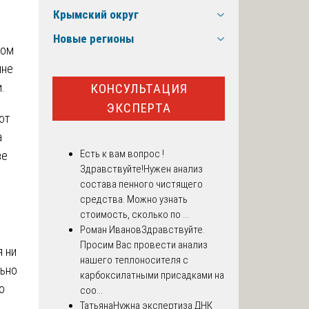
Крымский округ
Новые регионы
ком
ине
.
КОНСУЛЬТАЦИЯ
ЭКСПЕРТА
ют
а
Есть к вам вопрос !
ве
Здравствуйте!Нужен анализ
состава пенного чистящего
средства. Можно узнать
стоимость, сколько по ...
Роман Иванов
Здравствуйте.
Просим Вас провести анализ
 ни
нашего теплоносителя с
льно
карбоксилатными присадками на
о
соо...
Татьяна
Нужна экспертиза ДНК
е