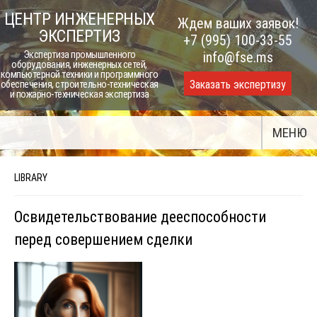
Skip
ЦЕНТР ИНЖЕНЕРНЫХ
Ждем ваших заявок!
to
ЭКСПЕРТИЗ
+7 (995) 100-33-55
content
Экспертиза промышленного
info@fse.ms
оборудования, инженерных сетей,
компьютерной техники и программного
Заказать экспертизу
обеспечения, строительно-техническая
и пожарно-техническая экспертиза
МЕНЮ
LIBRARY
Освидетельствование дееспособности
перед совершением сделки