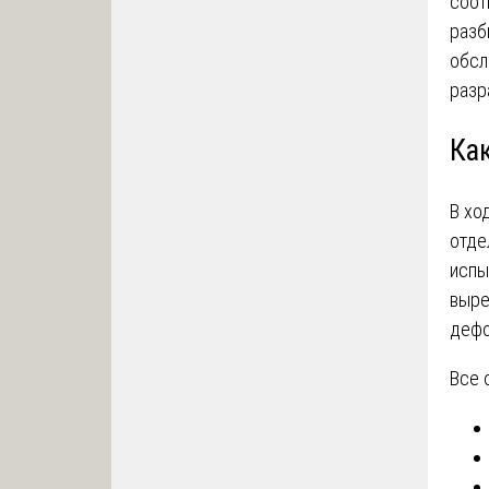
соот
разб
обсл
разр
Ка
В хо
отде
испы
выре
дефо
Все 