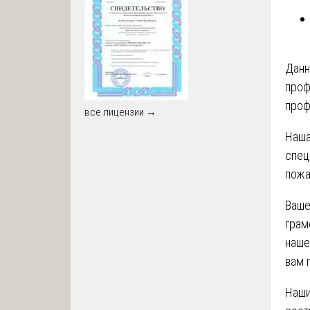
Данн
проф
проф
все лицензии →
Наша
спец
пожа
Ваше
грам
наше
вам 
Наши