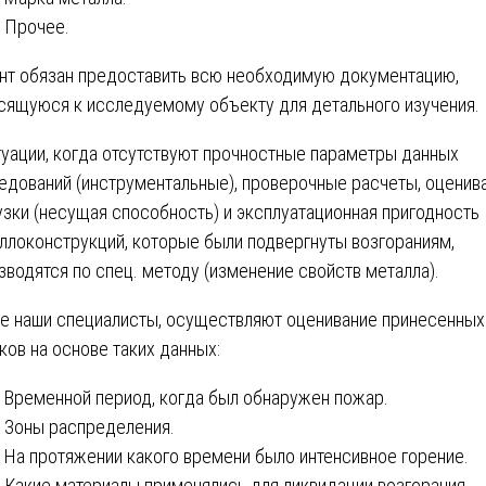
Прочее.
нт обязан предоставить всю необходимую документацию,
сящуюся к исследуемому объекту для детального изучения.
туации, когда отсутствуют прочностные параметры данных
едований (инструментальные), проверочные расчеты, оценив
узки (несущая способность) и эксплуатационная пригодность
ллоконструкций, которые были подвергнуты возгораниям,
зводятся по спец. методу (изменение свойств металла).
е наши специалисты, осуществляют оценивание принесенных
ков на основе таких данных:
Временной период, когда был обнаружен пожар.
Зоны распределения.
На протяжении какого времени было интенсивное горение.
Какие материалы применялись для ликвидации возгорания.