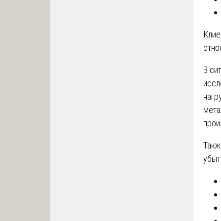
Клие
отно
В си
иссл
нагр
мета
прои
Такж
убыт