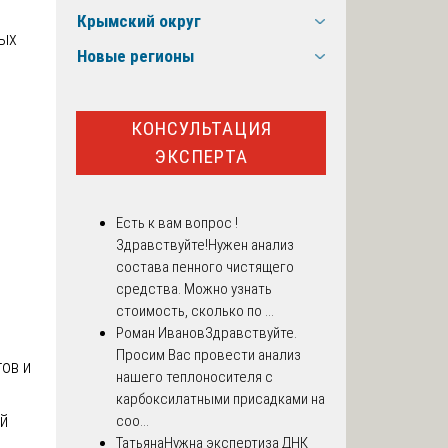
Крымский округ
мых
Новые регионы
КОНСУЛЬТАЦИЯ
ЭКСПЕРТА
Есть к вам вопрос !
Здравствуйте!Нужен анализ
состава пенного чистящего
средства. Можно узнать
стоимость, сколько по ...
Роман Иванов
Здравствуйте.
Просим Вас провести анализ
ов и
нашего теплоносителя с
карбоксилатными присадками на
й
соо...
Татьяна
Нужна экспертиза ДНК