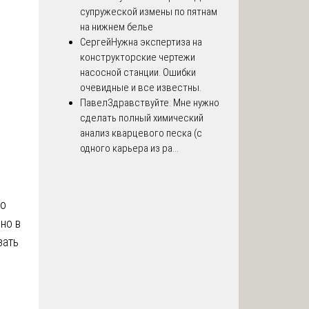
супружеской измены по пятнам
на нижнем белье
Сергей
Нужна экспертиза на
конструкторские чертежи
насосной станции. Ошибки
очевидные и все известны.
Павел
Здравствуйте. Мне нужно
сделать полный химический
анализ кварцевого песка (с
одного карьера из ра...
мо
но в
зать