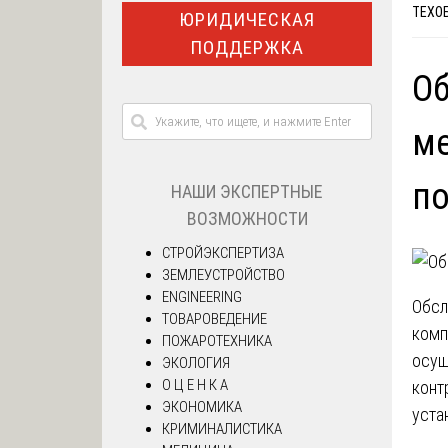
ТЕХО
ЮРИДИЧЕСКАЯ
ПОДДЕРЖКА
О
ме
п
НАШИ ЭКСПЕРТНЫЕ
ВОЗМОЖНОСТИ
СТРОЙЭКСПЕРТИЗА
ЗЕМЛЕУСТРОЙСТВО
ENGINEERING
Обсл
ТОВАРОВЕДЕНИЕ
комп
ПОЖАРОТЕХНИКА
осущ
ЭКОЛОГИЯ
О Ц Е Н К А
конт
ЭКОНОМИКА
уста
КРИМИНАЛИСТИКА