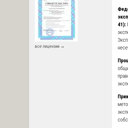
Феде
эксп
41):
эксп
Эксп
все лицензии →
несе
Проц
общи
прав
эксп
Прик
мето
эксп
собс