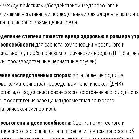
и между действиями/бездействием медперсонала и
упившими негативными последствиями для здоровья пациента
ва для исков о возмещении вреда.
деление степени тяжести вреда здоровью и размера ут
доспособности
для расчета компенсации морального и
риального ущерба по искам о причинении вреда (ДТП, бытов
мы, производственные несчастные случаи).
ние наследственных споров:
Установление родства
овства/материнства) посредством генетической (ДНК)
ертизы, определение психического состояния наследодателя
нт составления завещания (посмертная психолого-
иатрическая экспертиза).
осы опеки и дееспособности:
Оценка психического и
тического состояния лица для решения судом вопросов об