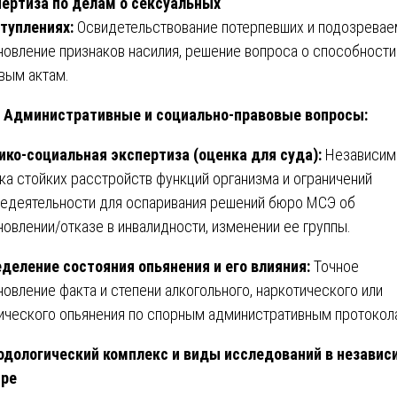
ертиза по делам о сексуальных
туплениях:
Освидетельствование потерпевших и подозревае
новление признаков насилия, решение вопроса о способности
вым актам.
Административные и социально-правовые вопросы:
ко-социальная экспертиза (оценка для суда):
Независим
ка стойких расстройств функций организма и ограничений
едеятельности для оспаривания решений бюро МСЭ об
новлении/отказе в инвалидности, изменении ее группы.
деление состояния опьянения и его влияния:
Точное
новление факта и степени алкогольного, наркотического или
ического опьянения по спорным административным протокол
дологический комплекс и виды исследований в незави
тре