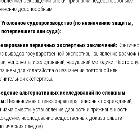
новлении/прекращении опеки, признании недееспособным/
ниченно дееспособным.
Уголовное судопроизводство (по назначению защиты,
потерпевшего или суда):
нзирование первичных экспертных заключений:
Критичес
из выводов государственной экспертизы, выявление возмож
ок, неполноты исследований, нарушений методики. Часто сл
ванием для ходатайства о назначении повторной или
лнительной экспертизы.
едение альтернативных исследований по сложным
м:
Независимая оценка характера телесных повреждений,
низма смерти, установление давности и прижизненности
еждений, исследование вещественных доказательств
логических следов).