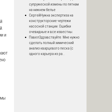
супружеской измены по пятнам
на нижнем белье
Сергей
Нужна экспертиза на
конструкторские чертежи
ой
насосной станции. Ошибки
й.
очевидные и все известны.
ми и
Павел
Здравствуйте. Мне нужно
сделать полный химический
анализ кварцевого песка (с
вают
одного карьера из ра...
ено
рмы