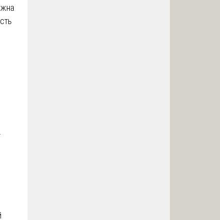
лжна
сть
.
й