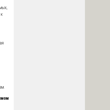
мых,
 к
ая
ам.
симом