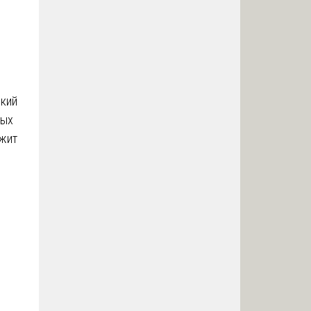
кий
ных
ужит