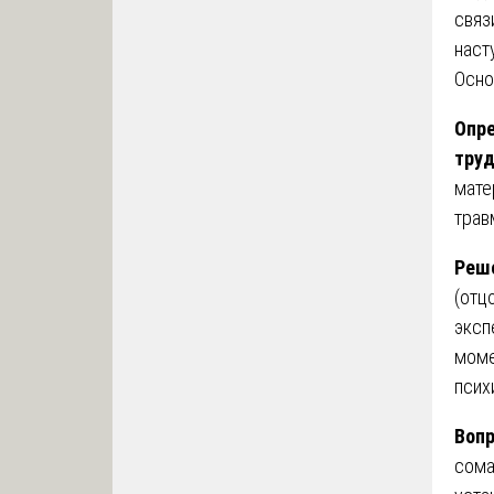
связ
наст
Осно
Опре
тру
мате
трав
Реше
(отц
эксп
моме
псих
Вопр
сома