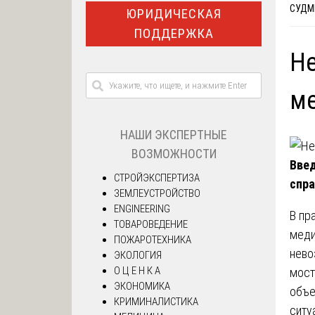
СУДМ
ЮРИДИЧЕСКАЯ
ПОДДЕРЖКА
Не
ме
НАШИ ЭКСПЕРТНЫЕ
ВОЗМОЖНОСТИ
Введ
СТРОЙЭКСПЕРТИЗА
спр
ЗЕМЛЕУСТРОЙСТВО
ENGINEERING
В пр
ТОВАРОВЕДЕНИЕ
меди
ПОЖАРОТЕХНИКА
нево
ЭКОЛОГИЯ
О Ц Е Н К А
мост
ЭКОНОМИКА
объе
КРИМИНАЛИСТИКА
ситу