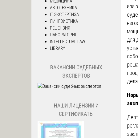
МЕДИЦИНА
или 
АВТОТЕХНИКА
суде
IT ЭКСПЕРТИЗА
ЛИНГВИСТИКА
него
РЕЦЕНЗИЯ
мощн
ЛАБОРАТОРИЯ
для 
INTELLECTUAL LAW
уста
LIBRARY
собо
реша
ВАКАНСИИ СУДЕБНЫХ
проц
ЭКСПЕРТОВ
дела
Норм
эксп
НАШИ ЛИЦЕНЗИИ И
СЕРТИФИКАТЫ
Деят
регл
закл