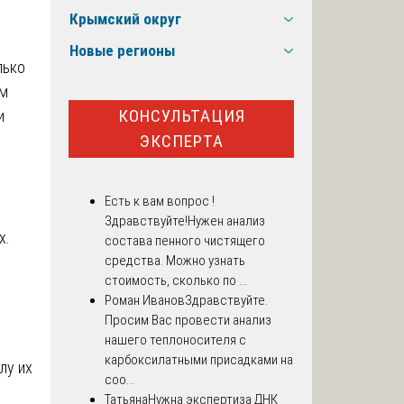
Крымский округ
Новые регионы
лько
ом
КОНСУЛЬТАЦИЯ
и
ЭКСПЕРТА
Есть к вам вопрос !
Здравствуйте!Нужен анализ
х.
состава пенного чистящего
средства. Можно узнать
стоимость, сколько по ...
Роман Иванов
Здравствуйте.
Просим Вас провести анализ
нашего теплоносителя с
карбоксилатными присадками на
лу их
соо...
Татьяна
Нужна экспертиза ДНК