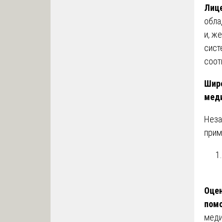
Лице
обла
и, ж
сист
соот
Широ
меди
Неза
прим
Оцен
помо
меди