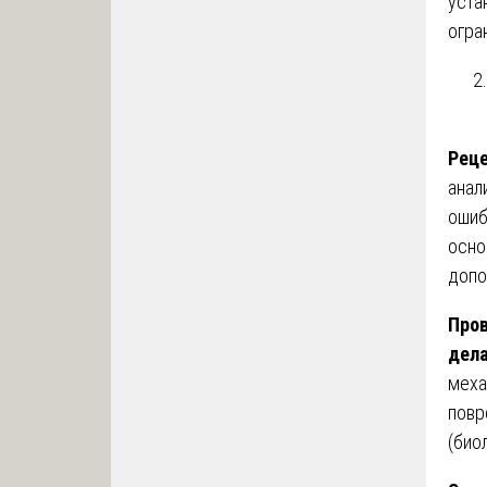
уста
огра
Реце
анал
ошиб
осно
допо
Пров
дела
меха
повр
(био