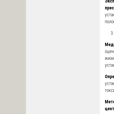
Эксп
прес
уста
поло
Меди
оцен
жизн
уста
Опре
уста
токс
Мето
цен