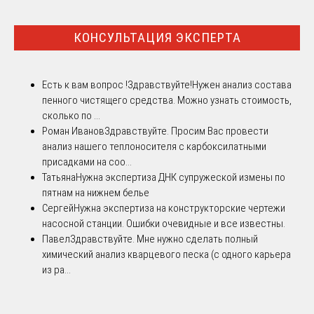
КОНСУЛЬТАЦИЯ ЭКСПЕРТА
Есть к вам вопрос !
Здравствуйте!Нужен анализ состава
пенного чистящего средства. Можно узнать стоимость,
сколько по ...
Роман Иванов
Здравствуйте. Просим Вас провести
анализ нашего теплоносителя с карбоксилатными
присадками на соо...
Татьяна
Нужна экспертиза ДНК супружеской измены по
пятнам на нижнем белье
Сергей
Нужна экспертиза на конструкторские чертежи
насосной станции. Ошибки очевидные и все известны.
Павел
Здравствуйте. Мне нужно сделать полный
химический анализ кварцевого песка (с одного карьера
из ра...