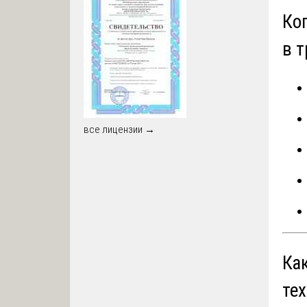
Ко
в 
все лицензии →
Ка
те