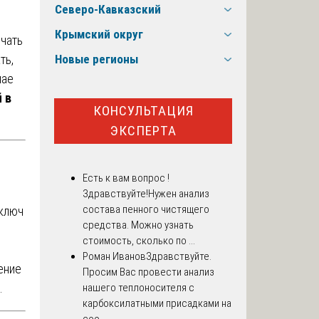
Северо-Кавказский
и
Крымский округ
ечать
ть,
Новые регионы
чае
 в
КОНСУЛЬТАЦИЯ
ЭКСПЕРТА
Есть к вам вопрос !
Здравствуйте!Нужен анализ
состава пенного чистящего
 ключ
средства. Можно узнать
стоимость, сколько по ...
Роман Иванов
Здравствуйте.
ение
Просим Вас провести анализ
.
нашего теплоносителя с
карбоксилатными присадками на