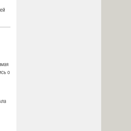
тей
имая
ись о
ыла