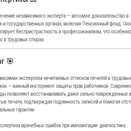
ючение независимого эксперта — весомое доказательство в
х и государственных органах, включая Пенсионный фонд. Оно
нтирует беспристрастность и профессионализм, что особенн
о в трудовых спорах.
г 🎯
висимая экспертиза нечитаемых оттисков печатей в трудовы
ках — важный инструмент защиты прав работников. Совреме
ды позволяют восстанавливать даже сильно поврежденные 
тые печати, подтверждая подлинность записей и помогая отст
альные гарантии
вигация
кспертиза врачебных ошибок при имплантации: диагностика