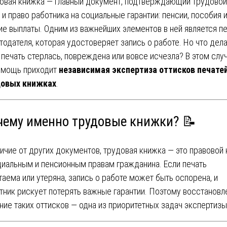
овая книжка — главный документ, подтверждающий трудовой
 и право работника на социальные гарантии: пенсии, пособия 
ие выплаты. Одним из важнейших элементов в ней является п
тодателя, которая удостоверяет запись о работе. Но что дела
 печать стерлась, повреждена или вовсе исчезла? В этом слу
омощь приходит
независимая экспертиза оттисков печатей
довых книжках
.
чему именно трудовые книжки? 📝
личие от других документов, трудовая книжка — это правовой
циальным и пенсионным правам гражданина. Если печать
таема или утеряна, запись о работе может быть оспорена, и
тник рискует потерять важные гарантии. Поэтому восстановл
ение таких оттисков — одна из приоритетных задач экспертизы