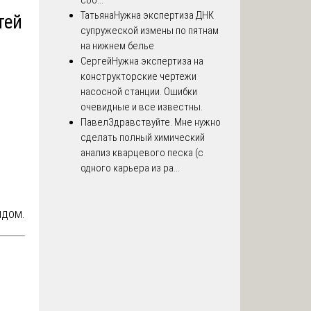
соо...
Татьяна
Нужна экспертиза ДНК
тей
супружеской измены по пятнам
на нижнем белье
Сергей
Нужна экспертиза на
конструкторские чертежи
насосной станции. Ошибки
очевидные и все известны.
Павел
Здравствуйте. Мне нужно
сделать полный химический
анализ кварцевого песка (с
одного карьера из ра...
ндом.