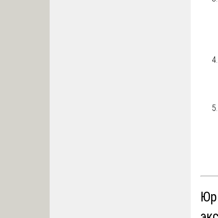
Юр
эк