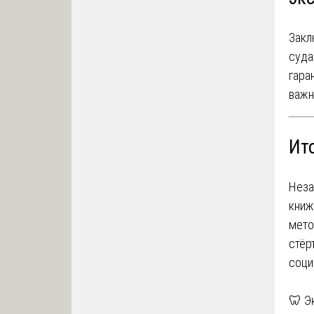
Закл
суда
гара
важн
Ито
Неза
книж
мето
стёр
соци
На
🦷 Э