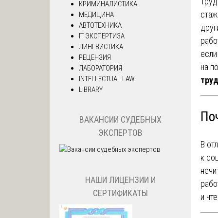
Труд
КРИМИНАЛИСТИКА
стаж
МЕДИЦИНА
АВТОТЕХНИКА
друг
IT ЭКСПЕРТИЗА
рабо
ЛИНГВИСТИКА
если
РЕЦЕНЗИЯ
на п
ЛАБОРАТОРИЯ
INTELLECTUAL LAW
тру
LIBRARY
По
ВАКАНСИИ СУДЕБНЫХ
ЭКСПЕРТОВ
В от
к со
нечи
НАШИ ЛИЦЕНЗИИ И
рабо
СЕРТИФИКАТЫ
и чт