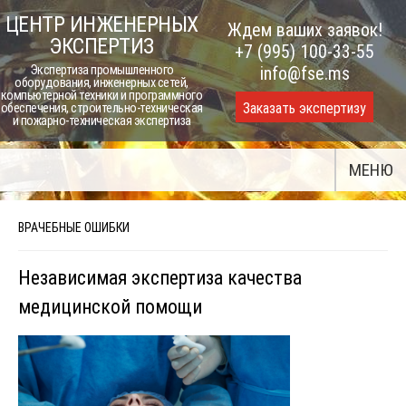
Skip
ЦЕНТР ИНЖЕНЕРНЫХ
Ждем ваших заявок!
to
ЭКСПЕРТИЗ
+7 (995) 100-33-55
content
Экспертиза промышленного
info@fse.ms
оборудования, инженерных сетей,
компьютерной техники и программного
Заказать экспертизу
обеспечения, строительно-техническая
и пожарно-техническая экспертиза
МЕНЮ
ВРАЧЕБНЫЕ ОШИБКИ
Независимая экспертиза качества
медицинской помощи