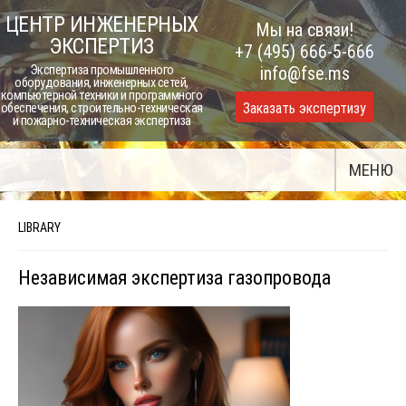
Skip
ЦЕНТР ИНЖЕНЕРНЫХ
Мы на связи!
to
ЭКСПЕРТИЗ
+7 (495) 666-5-666
content
Экспертиза промышленного
info@fse.ms
оборудования, инженерных сетей,
компьютерной техники и программного
Заказать экспертизу
обеспечения, строительно-техническая
и пожарно-техническая экспертиза
МЕНЮ
LIBRARY
Независимая экспертиза газопровода