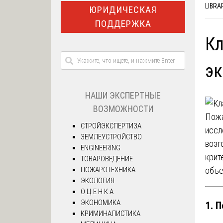
LIBRA
ЮРИДИЧЕСКАЯ
ПОДДЕРЖКА
К
эк
НАШИ ЭКСПЕРТНЫЕ
ВОЗМОЖНОСТИ
Пожа
СТРОЙЭКСПЕРТИЗА
иссл
ЗЕМЛЕУСТРОЙСТВО
возг
ENGINEERING
крит
ТОВАРОВЕДЕНИЕ
ПОЖАРОТЕХНИКА
объе
ЭКОЛОГИЯ
О Ц Е Н К А
ЭКОНОМИКА
1. 
КРИМИНАЛИСТИКА