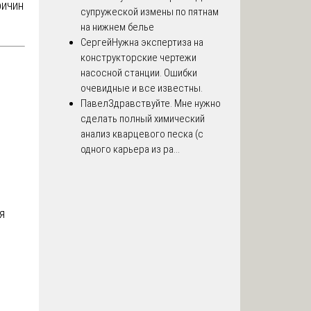
ричин
супружеской измены по пятнам
на нижнем белье
Сергей
Нужна экспертиза на
конструкторские чертежи
насосной станции. Ошибки
очевидные и все известны.
Павел
Здравствуйте. Мне нужно
сделать полный химический
анализ кварцевого песка (с
одного карьера из ра...
я