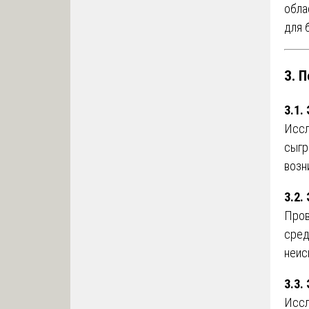
обла
для 
3. 
3.1.
Иссл
сыгр
возн
3.2.
Пров
сред
неис
3.3.
Иссл