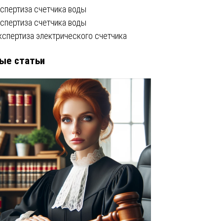
кспертиза счетчика воды
кспертиза счетчика воды
кспертиза электрического счетчика
ые статьи