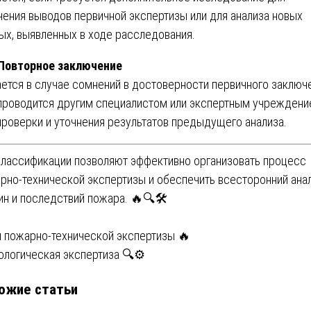
нения выводов первичной экспертизы или для анализа новых
ых, выявленных в ходе расследования.
 Повторное заключение
ется в случае сомнений в достоверности первичного заключ
проводится другим специалистом или экспертным учрежден
проверки и уточнения результатов предыдущего анализа.
классификации позволяют эффективно организовать процесс
рно-технической экспертизы и обеспечить всесторонний ана
ин и последствий пожара. 🔥🔍🛠️
вигация
 пожарно-технической экспертизы 🔥
ологическая экспертиза 🔍⚙️
ожие статьи
писям