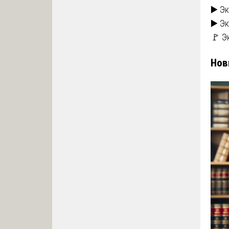
▶️ Э
▶️ Э
🚩 Э
Нов