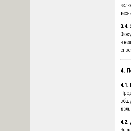
вклю
техн
3.4.
Фоку
и ве
спос
4. 
4.1.
Пред
общу
даль
4.2.
Выда