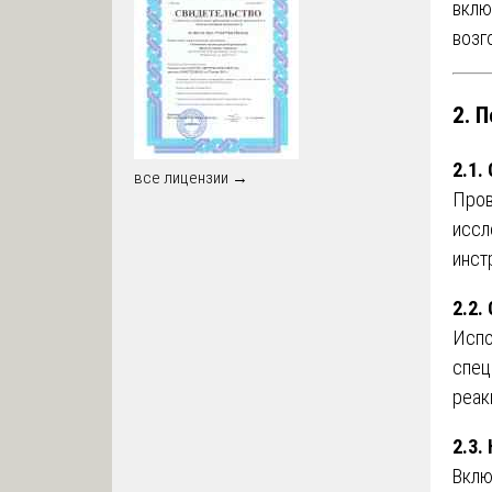
вклю
возг
2. 
2.1.
все лицензии →
Пров
иссл
инст
2.2.
Испо
спец
реак
2.3.
Вклю