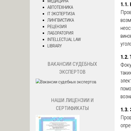
МЕДИЦИНА
1.1.
АВТОТЕХНИКА
Пров
IT ЭКСПЕРТИЗА
возм
ЛИНГВИСТИКА
РЕЦЕНЗИЯ
неос
ЛАБОРАТОРИЯ
вино
INTELLECTUAL LAW
угол
LIBRARY
1.2.
ВАКАНСИИ СУДЕБНЫХ
Фоку
ЭКСПЕРТОВ
таки
элек
помо
возн
НАШИ ЛИЦЕНЗИИ И
СЕРТИФИКАТЫ
1.3.
Пров
опре