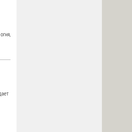
огня,
дает