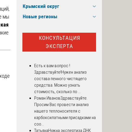
Крымский округ
аций,
е мы
Новые регионы
ская
акие
КОНСУЛЬТАЦИЯ
ЭКСПЕРТА
Есть к вам вопрос !
Здравствуйте!Нужен анализ
 ходе
состава пенного чистящего
средства. Можно узнать
стоимость, сколько по ...
Роман Иванов
Здравствуйте.
Просим Вас провести анализ
нашего теплоносителя с
карбоксилатными присадками на
соо...
Татьяна
Нужна экспертиза ДНК