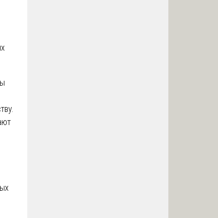
ых
ты
тву.
ают
ных