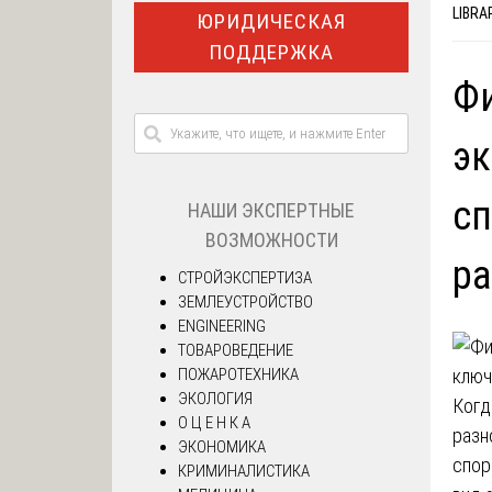
LIBRA
ЮРИДИЧЕСКАЯ
ПОДДЕРЖКА
Ф
эк
сп
НАШИ ЭКСПЕРТНЫЕ
ВОЗМОЖНОСТИ
ра
СТРОЙЭКСПЕРТИЗА
ЗЕМЛЕУСТРОЙСТВО
ENGINEERING
ТОВАРОВЕДЕНИЕ
ПОЖАРОТЕХНИКА
ЭКОЛОГИЯ
Когд
О Ц Е Н К А
разн
ЭКОНОМИКА
спор
КРИМИНАЛИСТИКА