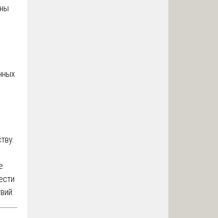
оны
нных
тву.
е
ести
вий.