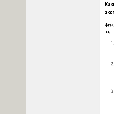
Как
экс
Фина
зада