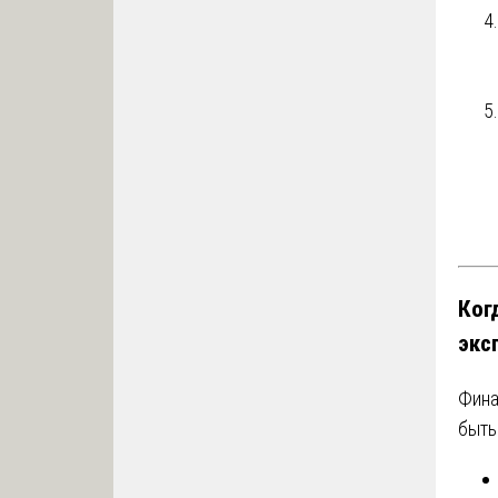
Ког
экс
Фина
быть