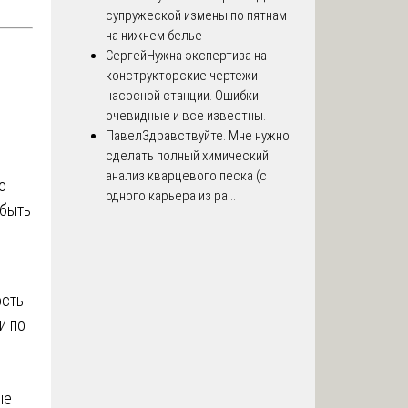
супружеской измены по пятнам
на нижнем белье
Сергей
Нужна экспертиза на
конструкторские чертежи
насосной станции. Ошибки
очевидные и все известны.
Павел
Здравствуйте. Мне нужно
сделать полный химический
анализ кварцевого песка (с
о
одного карьера из ра...
 быть
ость
и по
ые