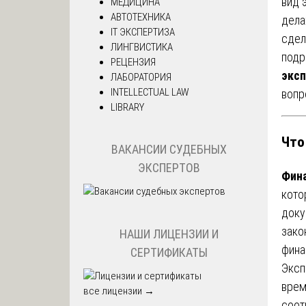
вид 
МЕДИЦИНА
АВТОТЕХНИКА
дела
IT ЭКСПЕРТИЗА
сдел
ЛИНГВИСТИКА
подр
РЕЦЕНЗИЯ
эксп
ЛАБОРАТОРИЯ
INTELLECTUAL LAW
вопр
LIBRARY
Что
ВАКАНСИИ СУДЕБНЫХ
ЭКСПЕРТОВ
Фина
кото
доку
зако
НАШИ ЛИЦЕНЗИИ И
фина
СЕРТИФИКАТЫ
Эксп
врем
все лицензии →
соот