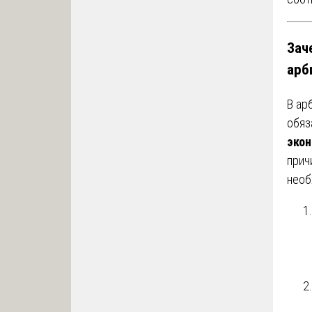
Зач
арб
В ар
обяз
экон
прич
необ