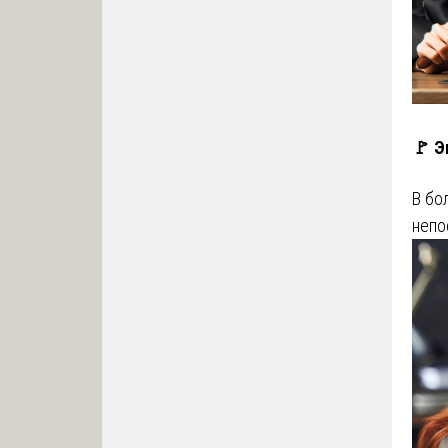
🚩 Э
В бо
непо