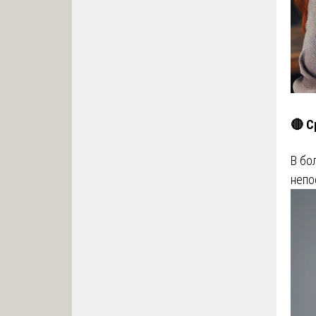
🔴 С
В бо
непо