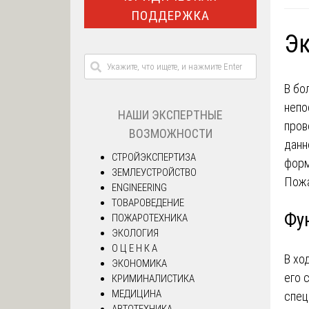
ПОДДЕРЖКА
Эк
В бо
непо
НАШИ ЭКСПЕРТНЫЕ
пров
ВОЗМОЖНОСТИ
данн
СТРОЙЭКСПЕРТИЗА
форм
ЗЕМЛЕУСТРОЙСТВО
Пожа
ENGINEERING
ТОВАРОВЕДЕНИЕ
Фу
ПОЖАРОТЕХНИКА
ЭКОЛОГИЯ
О Ц Е Н К А
В хо
ЭКОНОМИКА
его 
КРИМИНАЛИСТИКА
МЕДИЦИНА
спец
АВТОТЕХНИКА