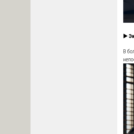
▶️ Э
В бо
непо