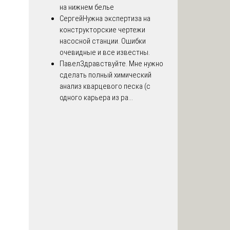
на нижнем белье
Сергей
Нужна экспертиза на
конструкторские чертежи
насосной станции. Ошибки
очевидные и все известны.
Павел
Здравствуйте. Мне нужно
сделать полный химический
анализ кварцевого песка (с
одного карьера из ра...