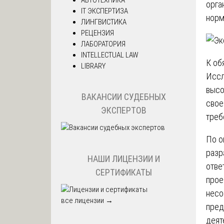
орга
IT ЭКСПЕРТИЗА
норм
ЛИНГВИСТИКА
РЕЦЕНЗИЯ
ЛАБОРАТОРИЯ
INTELLECTUAL LAW
К об
LIBRARY
Иссл
высо
ВАКАНСИИ СУДЕБНЫХ
свое
ЭКСПЕРТОВ
треб
По о
разр
НАШИ ЛИЦЕНЗИИ И
отве
СЕРТИФИКАТЫ
прое
несо
все лицензии →
пред
деят