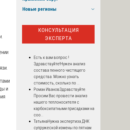
Новые регионы
КОНСУЛЬТАЦИЯ
и.
ЭКСПЕРТА
ении
Есть к вам вопрос !
Здравствуйте!Нужен анализ
язи.
состава пенного чистящего
средства. Можно узнать
ртами
стоимость, сколько по ...
ды и
Роман Иванов
Здравствуйте.
Просим Вас провести анализ
вия
нашего теплоносителя с
карбоксилатными присадками на
соо...
Татьяна
Нужна экспертиза ДНК
супружеской измены по пятнам