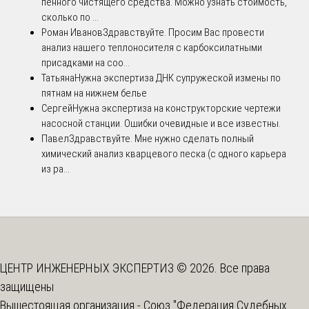
пенного чистящего средства. Можно узнать стоимость,
сколько по ...
Роман Иванов
Здравствуйте. Просим Вас провести
анализ нашего теплоносителя с карбоксилатными
присадками на соо...
Татьяна
Нужна экспертиза ДНК супружеской измены по
пятнам на нижнем белье
Сергей
Нужна экспертиза на конструкторские чертежи
насосной станции. Ошибки очевидные и все известны.
Павел
Здравствуйте. Мне нужно сделать полный
химический анализ кварцевого песка (с одного карьера
из ра...
ЦЕНТР ИНЖЕНЕРНЫХ ЭКСПЕРТИЗ © 2026. Все права
защищены
Вышестоящая организация -
Союз "Федерация Судебных