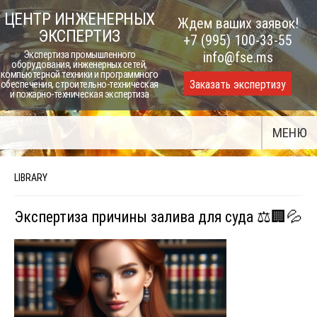
Skip
ЦЕНТР ИНЖЕНЕРНЫХ
Ждем ваших заявок!
to
ЭКСПЕРТИЗ
+7 (995) 100-33-55
content
Экспертиза промышленного
info@fse.ms
оборудования, инженерных сетей,
компьютерной техники и программного
Заказать экспертизу
обеспечения, строительно-техническая
и пожарно-техническая экспертиза
МЕНЮ
LIBRARY
Экспертиза причины залива для суда ⚖️🏢💦