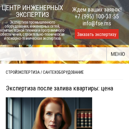
Skip
ЦЕНТР ИНЖЕНЕРНЫХ
Ждем ваших заявок!
to
ЭКСПЕРТИЗ
+7 (995) 100-33-55
content
Экспертиза промышленного
info@fse.ms
оборудования, инженерных сетей,
компьютерной техники и программного
Заказать экспертизу
обеспечения, строительно-техническая
и пожарно-техническая экспертиза
МЕНЮ
СТРОЙЭКСПЕРТИЗА
/
САНТЕХОБОРУДОВАНИЕ
Экспертиза после залива квартиры: цена