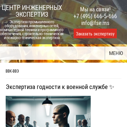
Skip
ЦЕНТР ИНЖЕНЕРНЫХ
Мы на связи!
to
ЭКСПЕРТИЗ
+7 (495) 666-5-666
content
Экспертиза промышленного
info@fse.ms
оборудования, инженерных сетей,
компьютерной техники и программного
Заказать экспертизу
обеспечения, строительно-техническая
и пожарно-техническая экспертиза
МЕНЮ
ВВК-ВВЭ
Экспертиза годности к военной службе ✨