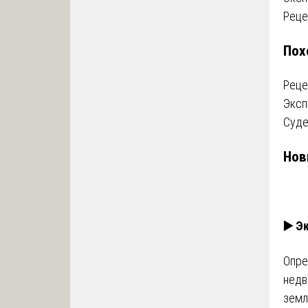
На
Реце
по
Пох
за
Реце
Эксп
Суде
Нов
▶️ Э
Опре
недв
земл