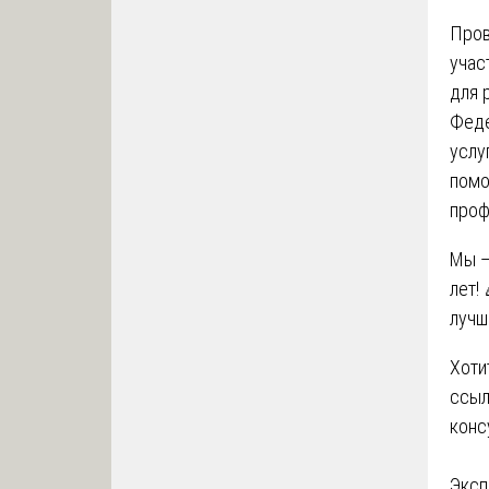
Пров
учас
для 
Феде
услу
помо
проф
Мы —
лет!
лучш
Хоти
ссыл
конс
Эксп