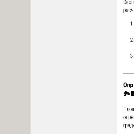
Эксп
расч
Опр
🏞️
Площ
опре
град