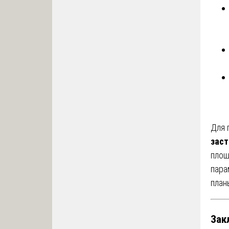
Для 
заст
площ
пара
план
Зак