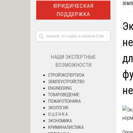
ЗЕМЛ
ЮРИДИЧЕСКАЯ
ПОДДЕРЖКА
Эк
не
дл
НАШИ ЭКСПЕРТНЫЕ
ВОЗМОЖНОСТИ
ф
СТРОЙЭКСПЕРТИЗА
ЗЕМЛЕУСТРОЙСТВО
н
ENGINEERING
ТОВАРОВЕДЕНИЕ
ПОЖАРОТЕХНИКА
ЭКОЛОГИЯ
О Ц Е Н К А
ЭКОНОМИКА
КРИМИНАЛИСТИКА
Опре