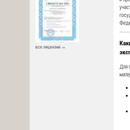
учас
госу
Феде
Как
все лицензии →
экс
Для 
мате