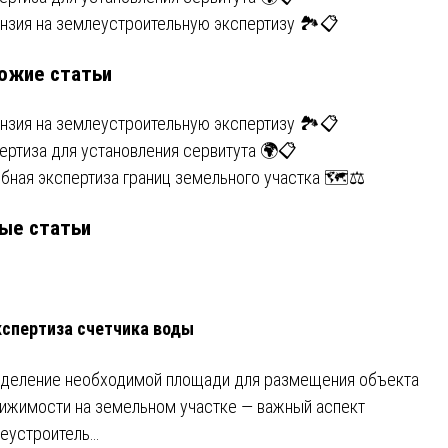
вигация
нзия на землеустроительную экспертизу 🏞️📋
ожие статьи
писям
нзия на землеустроительную экспертизу 🏞️📋
ертиза для установления сервитута 🌍📋
бная экспертиза границ земельного участка 🗺️⚖️
ые статьи
кспертиза счетчика воды
деление необходимой площади для размещения объекта
ижимости на земельном участке — важный аспект
еустроитель…