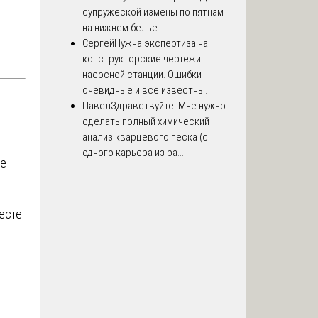
супружеской измены по пятнам
на нижнем белье
Сергей
Нужна экспертиза на
конструкторские чертежи
насосной станции. Ошибки
очевидные и все известны.
Павел
Здравствуйте. Мне нужно
сделать полный химический
анализ кварцевого песка (с
одного карьера из ра...
ие
есте.