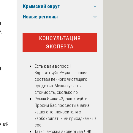
Крымский округ
Новые регионы
.
,
КОНСУЛЬТАЦИЯ
ЭКСПЕРТА
Есть к вам вопрос !
й
Здравствуйте!Нужен анализ
состава пенного чистящего
средства. Можно узнать
стоимость, сколько по ...
Роман Иванов
Здравствуйте.
Просим Вас провести анализ
нашего теплоносителя с
карбоксилатными присадками на
ений
соо...
Татьяна
Нужна экспертиза ДНК