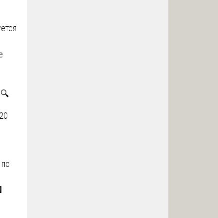
уется
е
🔍
 20
т
по
