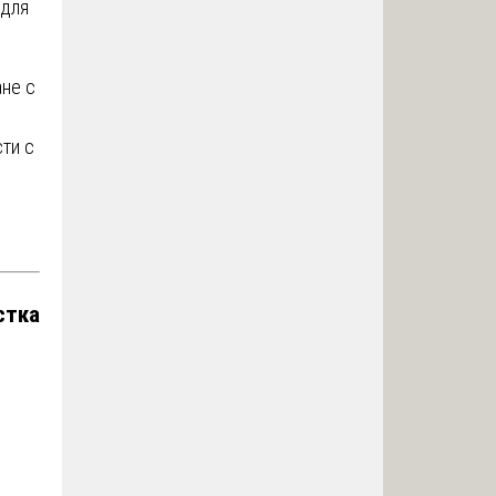
 для
не с
ти с
стка