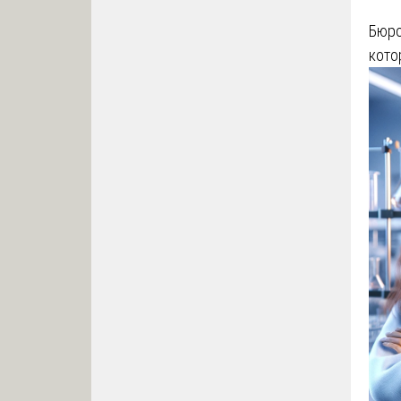
Бюро
кото