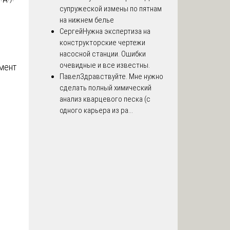
супружеской измены по пятнам
на нижнем белье
Сергей
Нужна экспертиза на
конструкторские чертежи
насосной станции. Ошибки
очевидные и все известны.
омент
Павел
Здравствуйте. Мне нужно
сделать полный химический
анализ кварцевого песка (с
одного карьера из ра...