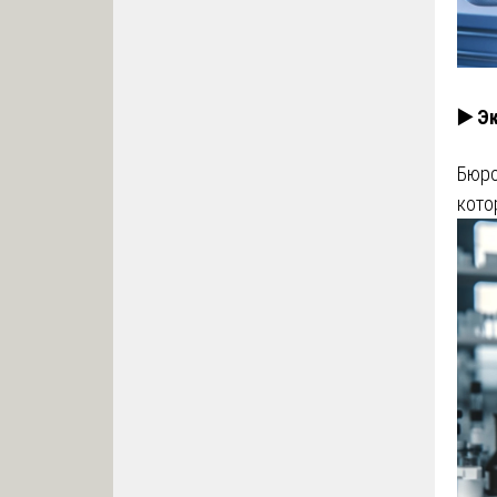
▶️ Э
Бюро
кото