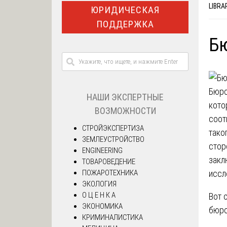
LIBRA
ЮРИДИЧЕСКАЯ
ПОДДЕРЖКА
Бю
Бюро
НАШИ ЭКСПЕРТНЫЕ
кото
ВОЗМОЖНОСТИ
соот
СТРОЙЭКСПЕРТИЗА
тако
ЗЕМЛЕУСТРОЙСТВО
стор
ENGINEERING
закл
ТОВАРОВЕДЕНИЕ
ПОЖАРОТЕХНИКА
иссл
ЭКОЛОГИЯ
О Ц Е Н К А
Вот 
ЭКОНОМИКА
бюро
КРИМИНАЛИСТИКА