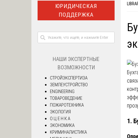
LIBRA
ЮРИДИЧЕСКАЯ
ПОДДЕРЖКА
Бу
эк
НАШИ ЭКСПЕРТНЫЕ
ВОЗМОЖНОСТИ
Бухг
СТРОЙЭКСПЕРТИЗА
связ
ЗЕМЛЕУСТРОЙСТВО
конт
ENGINEERING
эффе
ТОВАРОВЕДЕНИЕ
ПОЖАРОТЕХНИКА
проз
ЭКОЛОГИЯ
О Ц Е Н К А
1. 
ЭКОНОМИКА
КРИМИНАЛИСТИКА
Опре