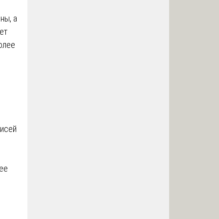
ны, а
ет
олее
писей
 ее