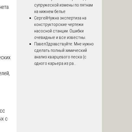
супружеской измены по пятнам
чета.
на нижнем белье
Сергей
Нужна экспертиза на
конструкторские чертежи
насосной станции. Ошибки
очевидные и все известны.
Павел
Здравствуйте. Мне нужно
сделать полный химический
еских
анализ кварцевого песка (с
одного карьера из ра...
елей,
есс
ых с