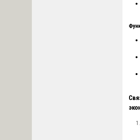
Функ
Свя
эко