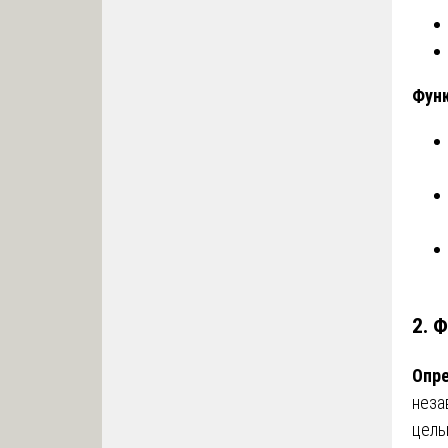
Функ
2. 
Опре
неза
цель