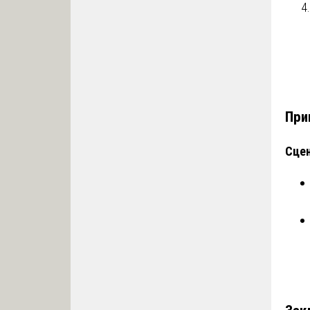
При
Сцен