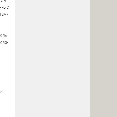
ичные
ктами
роль
сово-
ет