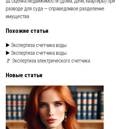
⚖️ Оценка недвижимости (дома, дачи, квартиры) при
записям
разводе для суда — справедливое разделение
имущества
Похожие статьи
▶️ Экспертиза счетчика воды
▶️ Экспертиза счетчика воды
🚩 Экспертиза электрического счетчика
Новые статьи