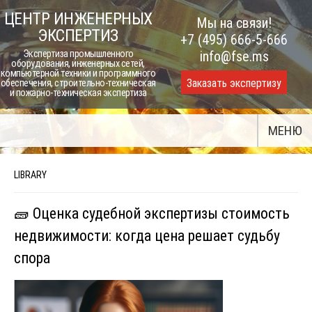
Skip
ЦЕНТР ИНЖЕНЕРНЫХ
Мы на связи!
to
ЭКСПЕРТИЗ
+7 (495) 666-5-666
content
Экспертиза промышленного
info@fse.ms
оборудования, инженерных сетей,
компьютерной техники и программного
Заказать экспертизу
обеспечения, строительно-техническая
и пожарно-техническая экспертиза
МЕНЮ
LIBRARY
🧱 Оценка судебной экспертизы стоимость
недвижимости: когда цена решает судьбу
спора