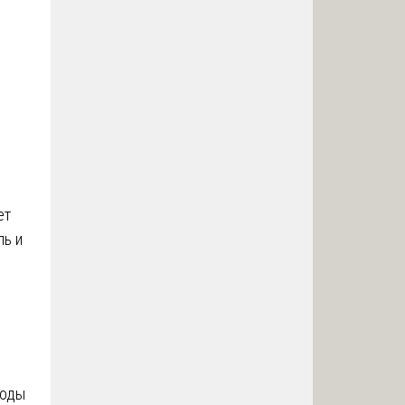
ет
ль и
тоды