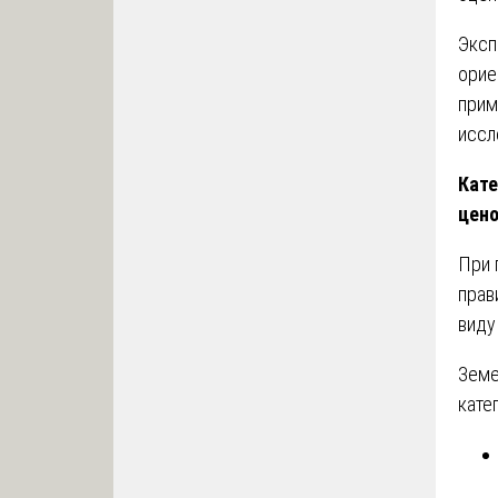
Эксп
орие
прим
иссл
Кате
цен
При 
прав
виду
Земе
кате