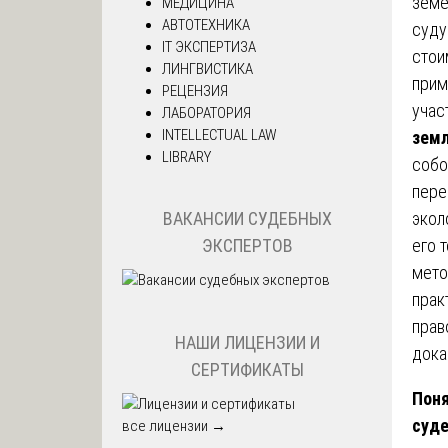
земе
МЕДИЦИНА
АВТОТЕХНИКА
суду
IT ЭКСПЕРТИЗА
стои
ЛИНГВИСТИКА
прим
РЕЦЕНЗИЯ
учас
ЛАБОРАТОРИЯ
INTELLECTUAL LAW
земл
LIBRARY
собо
пере
экол
ВАКАНСИИ СУДЕБНЫХ
его 
ЭКСПЕРТОВ
мето
прак
прав
НАШИ ЛИЦЕНЗИИ И
дока
СЕРТИФИКАТЫ
Поня
суде
все лицензии →