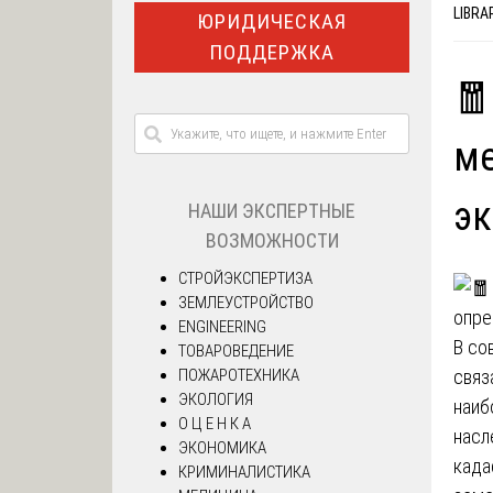
LIBRA
ЮРИДИЧЕСКАЯ
ПОДДЕРЖКА
🧧
ме
эк
НАШИ ЭКСПЕРТНЫЕ
ВОЗМОЖНОСТИ
СТРОЙЭКСПЕРТИЗА
ЗЕМЛЕУСТРОЙСТВО
ENGINEERING
В со
ТОВАРОВЕДЕНИЕ
ПОЖАРОТЕХНИКА
связ
ЭКОЛОГИЯ
наиб
О Ц Е Н К А
насл
ЭКОНОМИКА
када
КРИМИНАЛИСТИКА