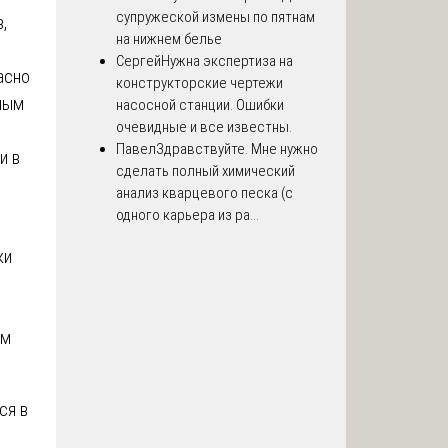
супружеской измены по пятнам
,
на нижнем белье
Сергей
Нужна экспертиза на
асно
конструкторские чертежи
ным
насосной станции. Ошибки
очевидные и все известны.
Павел
Здравствуйте. Мне нужно
и в
сделать полный химический
анализ кварцевого песка (с
одного карьера из ра...
ки
ом
ся в