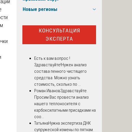
сации
е
Новые регионы
ости
им
КОНСУЛЬТАЦИЯ
ЭКСПЕРТА
очки
и
Есть к вам вопрос !
Здравствуйте!Нужен анализ
состава пенного чистящего
средства. Можно узнать
стоимость, сколько по ...
Роман Иванов
Здравствуйте.
Просим Вас провести анализ
нашего теплоносителя с
карбоксилатными присадками на
соо...
Татьяна
Нужна экспертиза ДНК
супружеской измены по пятнам