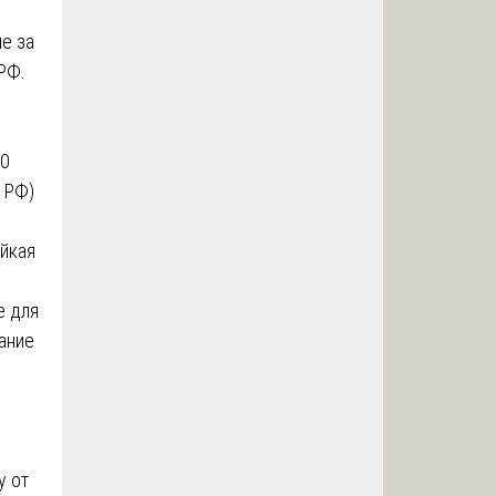
е за
РФ.
10
 РФ)
ойкая
е для
вание
у от