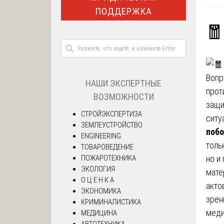
ПОДДЕРЖКА
🧧
Вопр
НАШИ ЭКСПЕРТНЫЕ
прот
ВОЗМОЖНОСТИ
защи
СТРОЙЭКСПЕРТИЗА
ситу
ЗЕМЛЕУСТРОЙСТВО
побо
ENGINEERING
толь
ТОВАРОВЕДЕНИЕ
ПОЖАРОТЕХНИКА
но и
ЭКОЛОГИЯ
мате
О Ц Е Н К А
акто
ЭКОНОМИКА
зрен
КРИМИНАЛИСТИКА
меди
МЕДИЦИНА
АВТОТЕХНИКА