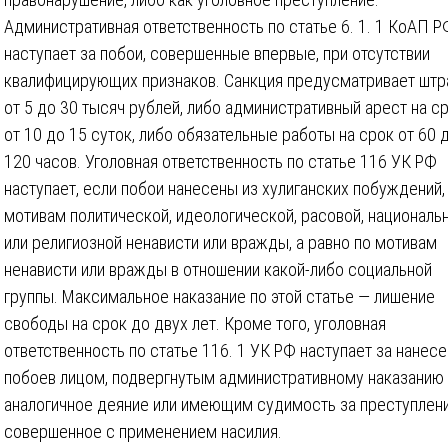
Административная ответственность по статье 6. 1. 1 КоАП Р
наступает за побои, совершенные впервые, при отсутствии
квалифицирующих признаков. Санкция предусматривает шт
от 5 до 30 тысяч рублей, либо административный арест на с
от 10 до 15 суток, либо обязательные работы на срок от 60 
120 часов. Уголовная ответственность по статье 116 УК РФ
наступает, если побои нанесены из хулиганских побуждений,
мотивам политической, идеологической, расовой, националь
или религиозной ненависти или вражды, а равно по мотивам
ненависти или вражды в отношении какой-либо социальной
группы. Максимальное наказание по этой статье — лишение
свободы на срок до двух лет. Кроме того, уголовная
ответственность по статье 116. 1 УК РФ наступает за нанес
побоев лицом, подвергнутым административному наказанию 
аналогичное деяние или имеющим судимость за преступлени
совершенное с применением насилия.