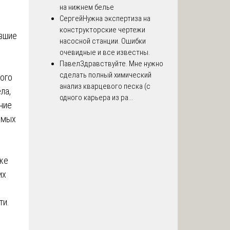
на нижнем белье
Сергей
Нужна экспертиза на
конструкторские чертежи
ившие
насосной станции. Ошибки
в
очевидные и все известны.
Павел
Здравствуйте. Мне нужно
сделать полный химический
ого
анализ кварцевого песка (с
ла,
одного карьера из ра...
ние
имых
аже
их
ти.