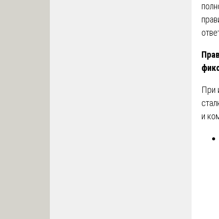
полн
прав
отве
Пра
фик
При 
стал
и ко