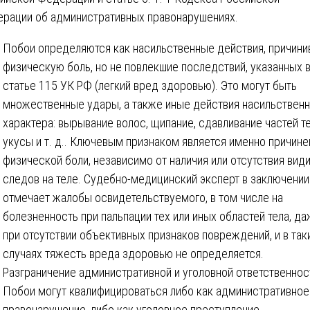
рации об административных правонарушениях.
Побои определяются как насильственные действия, причин
физическую боль, но не повлекшие последствий, указанных 
статье 115 УК РФ (легкий вред здоровью). Это могут быть
множественные удары, а также иные действия насильственн
характера: вырывание волос, щипание, сдавливание частей те
укусы и т. д.. Ключевым признаком является именно причине
физической боли, независимо от наличия или отсутствия вид
следов на теле. Судебно-медицинский эксперт в заключении
отмечает жалобы освидетельствуемого, в том числе на
болезненность при пальпации тех или иных областей тела, д
при отсутствии объективных признаков повреждений, и в так
случаях тяжесть вреда здоровью не определяется.
Разграничение административной и уголовной ответственнос
Побои могут квалифицироваться либо как административное
правонарушение, либо как уголовное преступление.