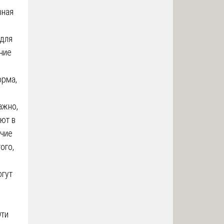
вная
 для
ние
орма,
ажно,
ют в
ичие
ого,
огут
Эти