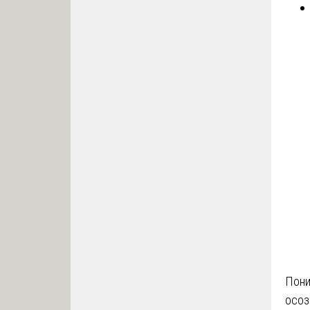
Пони
осоз