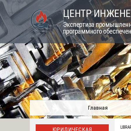
Skip
ЦЕНТР ИНЖЕНЕ
to
content
Экспертиза промышленно
программного обеспечен
Главная
LIBRA
ЮРИДИЧЕСКАЯ