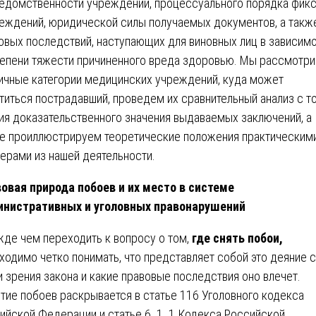
едомственности учреждений, процессуального порядка фик
еждений, юридической силы получаемых документов, а такж
овых последствий, наступающих для виновных лиц в зависим
тепени тяжести причиненного вреда здоровью. Мы рассмотр
ичные категории медицинских учреждений, куда может
титься пострадавший, проведем их сравнительный анализ с т
ия доказательственного значения выдаваемых заключений, а
е проиллюстрируем теоретические положения практическим
ерами из нашей деятельности.
овая природа побоев и их место в системе
нистративных и уголовных правонарушений
де чем переходить к вопросу о том,
где снять побои,
ходимо четко понимать, что представляет собой это деяние с
и зрения закона и какие правовые последствия оно влечет.
тие побоев раскрывается в статье 116 Уголовного кодекса
ийской Федерации и статье 6. 1. 1 Кодекса Российской