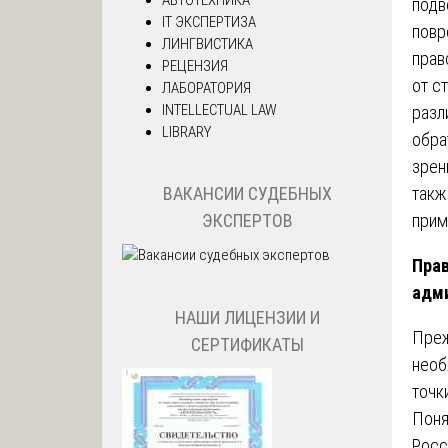
подв
IT ЭКСПЕРТИЗА
повр
ЛИНГВИСТИКА
прав
РЕЦЕНЗИЯ
от с
ЛАБОРАТОРИЯ
INTELLECTUAL LAW
разл
LIBRARY
обра
зрен
такж
ВАКАНСИИ СУДЕБНЫХ
прим
ЭКСПЕРТОВ
Прав
адми
НАШИ ЛИЦЕНЗИИ И
Преж
СЕРТИФИКАТЫ
необ
точк
Поня
Росс