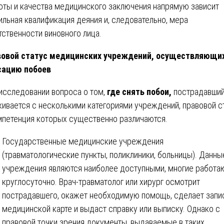
оты и качества медицинского заключения напрямую зависит
ильная квалификация деяния и, следовательно, мера
тственности виновного лица.
вовой статус медицинских учреждений, осуществляющи
сацию побоев
исследовании вопроса о том,
где снять побои,
пострадавши
кивается с несколькими категориями учреждений, правовой с
мпетенция которых существенно различаются.
Государственные медицинские учреждения
(травматологические пункты, поликлиники, больницы). Данны
учреждения являются наиболее доступными, многие работа
круглосуточно. Врач-травматолог или хирург осмотрит
пострадавшего, окажет необходимую помощь, сделает запи
медицинской карте и выдаст справку или выписку. Однако с
правовой точки зрения документы, выдаваемые в таких