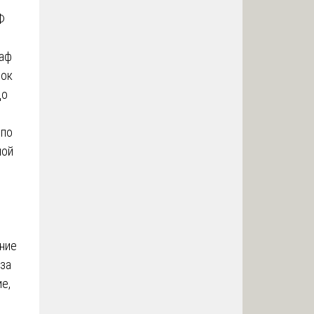
Ф
раф
рок
до
 по
ной
ение
за
е,