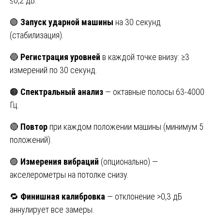
≤0,2 дБ.
🟢
Запуск ударной машины
на 30 секунд
(стабилизация).
🔵
Регистрация уровней
в каждой точке внизу: ≥3
измерений по 30 секунд.
🟠
Спектральный анализ
— октавные полосы 63-4000
Гц.
🔴
Повтор
при каждом положении машины (минимум 5
положений).
🟣
Измерения вибраций
(опционально) —
акселерометры на потолке снизу.
🔁
Финишная калибровка
— отклонение >0,3 дБ
аннулирует все замеры.