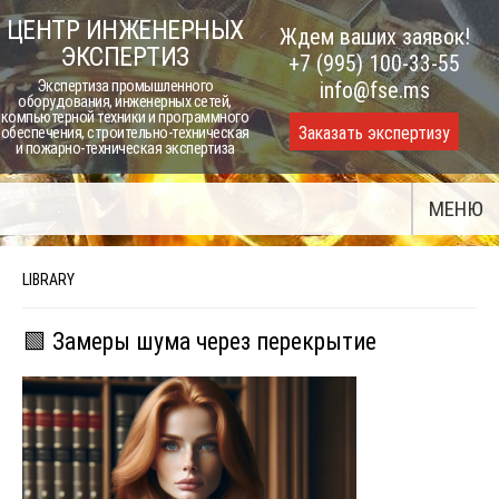
Skip
ЦЕНТР ИНЖЕНЕРНЫХ
Ждем ваших заявок!
to
ЭКСПЕРТИЗ
+7 (995) 100-33-55
content
Экспертиза промышленного
info@fse.ms
оборудования, инженерных сетей,
компьютерной техники и программного
Заказать экспертизу
обеспечения, строительно-техническая
и пожарно-техническая экспертиза
МЕНЮ
LIBRARY
🟩 Замеры шума через перекрытие