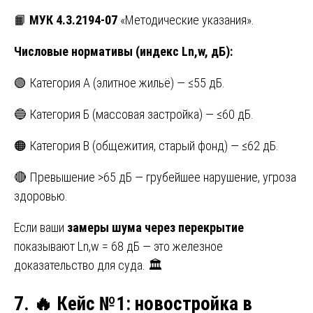
📙
МУК 4.3.2194-07
«Методические указания».
Числовые нормативы (индекс Ln,w, дБ):
🟢 Категория А (элитное жильё) — ≤55 дБ.
🔵 Категория Б (массовая застройка) — ≤60 дБ.
🟠 Категория В (общежития, старый фонд) — ≤62 дБ.
🔴 Превышение >65 дБ — грубейшее нарушение, угроза
здоровью.
Если ваши
замеры шума через перекрытие
показывают Ln,w = 68 дБ — это железное
доказательство для суда. 🏛️
7.
🔥 Кейс №1: новостройка в