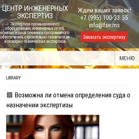
Skip
ЦЕНТР ИНЖЕНЕРНЫХ
Ждем ваших заявок!
to
ЭКСПЕРТИЗ
+7 (995) 100-33-55
content
Экспертиза промышленного
info@fse.ms
оборудования, инженерных сетей,
компьютерной техники и программного
Заказать экспертизу
обеспечения, строительно-техническая
и пожарно-техническая экспертиза
МЕНЮ
LIBRARY
🟩 Возможна ли отмена определения суда о
назначении экспертизы