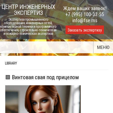
Skip
ЦЕНТР ИНЖЕНЕРНЫХ
Ждем ваших заявок!
to
ЭКСПЕРТИЗ
+7 (995) 100-33-55
content
Экспертиза промышленного
info@fse.ms
оборудования, инженерных сетей,
компьютерной техники и программного
Заказать экспертизу
обеспечения, строительно-техническая
и пожарно-техническая экспертиза
МЕНЮ
LIBRARY
🟩 Винтовая свая под прицелом